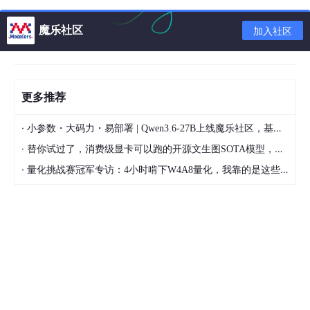
魔乐社区
加入社区
更多推荐
·
小参数・大码力・易部署 | Qwen3.6-27B上线魔乐社区，基于昇腾的部署教程来了
2.变介质型电容传感器
·
替你试过了，消费级显卡可以跑的开源文生图SOTA模型，顶级渲染、高密度文本绘图
·
量化挑战赛冠军专访：4小时啃下W4A8量化，我靠的是这些经验