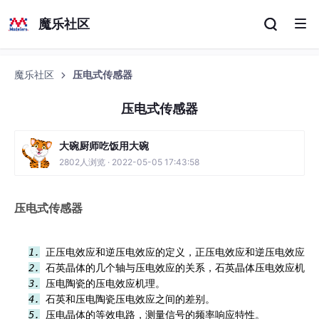
魔乐社区
魔乐社区
压电式传感器
压电式传感器
大碗厨师吃饭用大碗
2802人浏览 · 2022-05-05 17:43:58
压电式传感器
1.
2.
3.
4.
5.