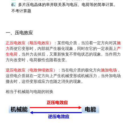
6.
 多片压电晶体的串并联关系与电压、电荷等的简单计算。

一、压电效应
正压电效应（顺压电效应）
：某些电介质，当沿着一定方向对其
施
力
而使它变形时，内部就产生极化现象，同时在它的一定表面上
产
生电荷
，当外力去掉后，又重新恢复不带电状态的现象。当作用力
方向改变时，电荷极性也随着改变。
逆压电效应（电致伸缩效应）
：当在电介质的极化方向
施加电场
，
这些电介质就在一定方向上产生机械变形或机械压力，当外加电场
撤去时，这些变形或应力也随之消失的现象。
相当于机械能与电能的转换