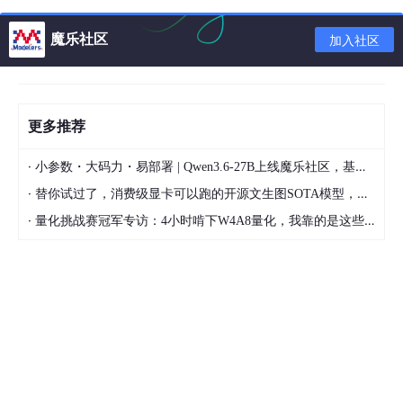
魔乐社区
加入社区
更多推荐
·
小参数・大码力・易部署 | Qwen3.6-27B上线魔乐社区，基于昇腾的部署教程来了
·
替你试过了，消费级显卡可以跑的开源文生图SOTA模型，顶级渲染、高密度文本绘图
有无压电效应
产生电荷与什么有关
·
量化挑战赛冠军专访：4小时啃下W4A8量化，我靠的是这些经验
x
有
力的大小
y
无（但会使x产生）
力的大小与几何尺寸
z
无
——————————
2.压电陶瓷的压电效应
原始的压电陶瓷内极化强度为零，呈中性，不具有压电性质。极化