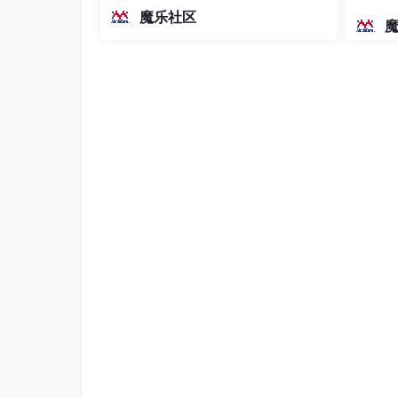
越前代开源旗舰 Qwen3.5-397B-A17B
染、高
魔乐社区
（总参数397B / 激活参数17B的MoE模
型）。作为稠密架构，它无需MoE路由
即可部署，是开发者在实用、可广泛部
署规模
灰度值：灰色128为膀胱内外壁，白色255为肿
任务是要同时分割出膀胱内外壁和肿瘤部分，加
2. 数据预处理