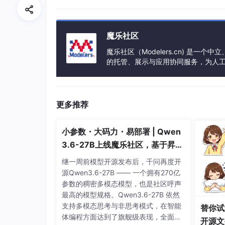
魔乐社区
魔乐社区（Modelers.cn) 是
的托管、展示与应用协同服务，为人
事会方式运作，由全产业链共同建设、
更多推荐
小参数・大码力・易部署 | Qwen
3.6-27B上线魔乐社区，基于昇腾
的部署教程来了
继一周前模型开源发布后，千问再度开
源Qwen3.6-27B —— 一个拥有270亿
参数的稠密多模态模型，也是社区呼声
最高的模型规格。Qwen3.6-27B 依然
支持多模态思考与非思考模式，在智能
替你试
体编程方面达到了旗舰级表现，全面超
开源文