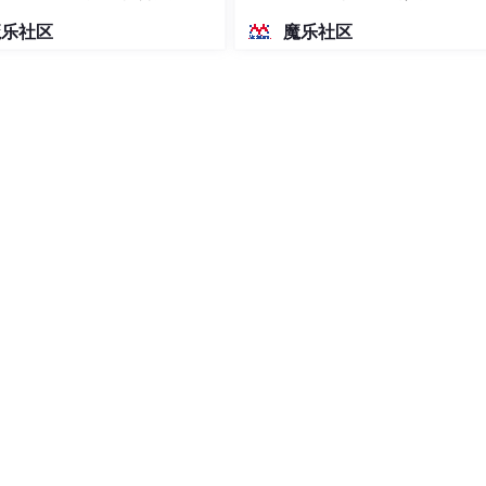
密度文本绘图
魔乐社区
魔乐社区
（ground truth）
瘤。
上背景，最后构成一个三分类问题。