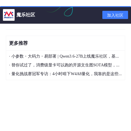
Agilent 34903A是为34970A数据采集/开关单元提供的一种通用
开关模块。它带有20个独立的单刀双掷(SPDT)继电器，用来给被
测产品构成电源回路，控制指示灯和状态灯，激励外部继电器和螺
魔乐社区
加入社区
线管。它可以与矩阵和多路转换开关模块结合使用，构建定制开关
系统。其300 V, 1 A触点可处理高达50 W的功率，足以满足许多
电源线开关应用的需求。
标准产品包括:
更多推荐
1个34903A, 20通道激励器模块
·
小参数・大码力・易部署 | Qwen3.6-27B上线魔乐社区，基于昇腾的部署教程来了
1个校准证书
·
替你试过了，消费级显卡可以跑的开源文生图SOTA模型，顶级渲染、高密度文本绘图
特性
·
量化挑战赛冠军专访：4小时啃下W4A8量化，我靠的是这些经验
·20通道激励器/通用开关
·SPDT (C形)锁存继电器
·300 V, 1 A激励和控制
Agilent 34904A 矩阵开关
·4*8矩阵开关