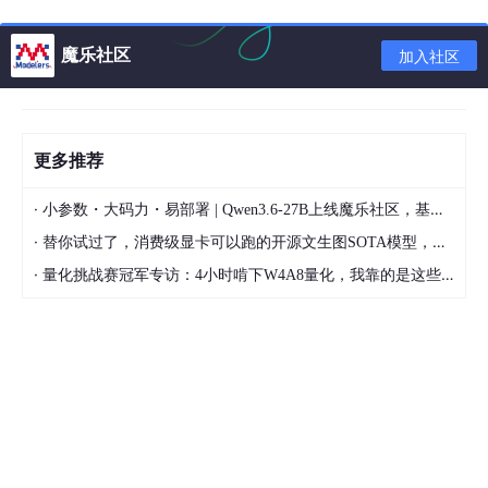
throws IOException
魔乐社区
加入社区
抛出：
IOException
void flush()：刷新压缩的输出流。
更多推荐
语法： public void flush()
·
小参数・大码力・易部署 | Qwen3.6-27B上线魔乐社区，基于昇腾的部署教程来了
throws IOException
·
替你试过了，消费级显卡可以跑的开源文生图SOTA模型，顶级渲染、高密度文本绘图
覆盖：
·
量化挑战赛冠军专访：4小时啃下W4A8量化，我靠的是这些经验
FilterOutputStream
抛出：
IOException
void write(byte [] b，int off，int len)：将一个字节数组写入压缩
输出流。
语法： public void write(byte [] b，