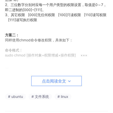
2、三位数字分别对应每一个用户类型的权限设置，取值是0～7，
即二进制的[000]~[111]。
3、其它权限 [000]无任何权限 [100]只读权限 [110]读写权限
[111]读写执行权限
方案二：
同样使用chmod命令修改权限，具体如下：
命令格式：
sudo chmod [操作对象+权限增减+操作权限] ×××
例：
点击阅读全文
sudo 
chmod
 u+w  ×××　　　　＃添加文件拥有者的“可写”权限

sudo 
chmod
 u-w  ×××　　　　＃删除文件拥有者的“可写”权限

sudo 
chmod
 g+r  ×××　　　　＃添加用户组的“可读”权限

# ubuntu
# 文件系统
# linux
sudo 
chmod
 o-w  ×××　　　　＃删除其它用户的“可写”权限

sudo 
chmod
 +x  ×××　　　　 ＃添加所有用户的“可执行”权限