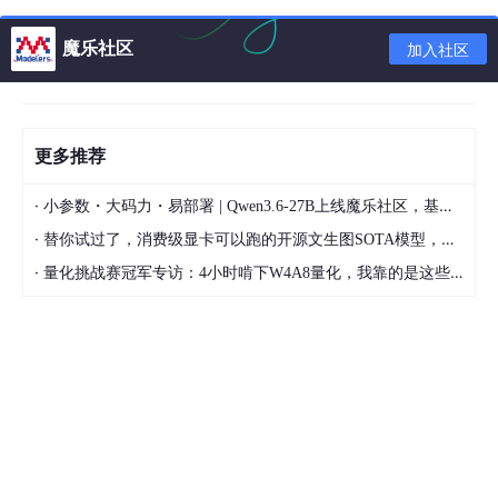
魔乐社区
加入社区
解释：
操作对象：u 表示文件拥有者，g 表示组用户，o 表示其它用户，
a 表示所有用户
权限增减：+ 表示增加权限、- 表示取消权限、= 表示设定唯一权
限
更多推荐
操作权限：r 表示可读取，w 表示可写入，x 表示可执行
·
小参数・大码力・易部署 | Qwen3.6-27B上线魔乐社区，基于昇腾的部署教程来了
·
替你试过了，消费级显卡可以跑的开源文生图SOTA模型，顶级渲染、高密度文本绘图
·
量化挑战赛冠军专访：4小时啃下W4A8量化，我靠的是这些经验