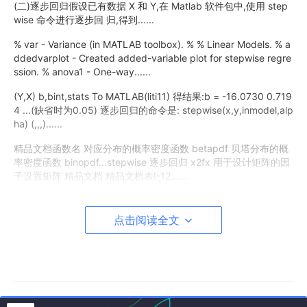
(二)逐步回归假设已有数据 X 和 Y,在 Matlab 软件包中,使用 step
wise 命令进行逐步回 归,得到......
% var - Variance (in MATLAB toolbox). % % Linear Models. % a
ddedvarplot - Created added-variable plot for stepwise regre
ssion. % anova1 - One-way......
(Y,X) b,bint,stats To MATLAB(liti11) 得结果:b = -16.0730 0.719
4 ...(缺省时为0.05) 逐步回归的命令是: stepwise(x,y,inmodel,alp
ha) (,,,)......
精品文档函数名 对应分布的概率密度函数 betapdf 贝塔分布的概
率密度函数 binopdf...stepwise 逐步回归 x2fx 用于设计矩阵的因
子设置矩阵 精品文档 精品文档表Ⅰ-12......
stepwise 逐步回归 x2fx 用于设计矩阵的因子设置矩阵 表Ⅰ-12 非
线性回归函数 函数描述 nlinfit 非线性最小二乘数据拟合(牛顿法) nl
点击阅读全文
intool 非线性模型拟合的交互......
利用Matlab 进行线性回归分析回归分析是处理两个及两个以上变
量间线性依存关系的...[x1,x2,x3,x4]; stepwise(X1,y,[1,2,3])%逐
步回归 % X2=[ones(......
Stepwise提供人机交互式画面,可以在画面上自由 引入和移出变量,