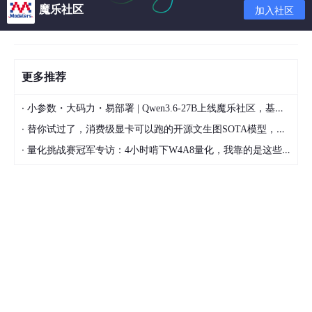
魔乐社区
加入社区
进行统计分析。具体用法参见MATLAB丛书回归模型的建立与求
解:我们利用MATLAB命令得到各个变量的回归系数,......
Matlab 数理统计函数大全一、统计工具箱函数表-1 概率密度函数
函数名 betapdf ...stepwise x2fx 描述 单因子方差分析 双因子方
更多推荐
差分析 多因子方差分析 协方差分析......
stepwise 一、多元线性回归 多元线性回归: 1、b=...函数使用说明
·
小参数・大码力・易部署 | Qwen3.6-27B上线魔乐社区，基于昇腾的部署教程来了
(1)输入数据 1. >>x=[143 145 ...(p,x) 确定多项式系数的 MATLAB
·
替你试过了，消费级显卡可以跑的开源文生图SOTA模型，顶级渲染、高密度文本绘图
命令 m m-1 ......
·
量化挑战赛冠军专访：4小时啃下W4A8量化，我靠的是这些经验
MATLAB软件实现 非线性回归模型及软件实现 实 验内容 引例1:钢
材消费量与国民...stepwise(X, y, inmodel,alfha) 如上例,输入: X=
[x1,x2,x3,x4]; ......
matlab函数(按类别分)_数学_初中教育_教育专区。.. matlab 概率
统计函数函数名 对应分布的概率密度函数 betapdf 贝塔分布的概
率密度函数 binopdf 二项分布的概率......
函数的预测值 polyconf 残差个案次序图 regress 多元线性回归 re
gstats 回归统计量诊断 Ridge 岭回归 rstool 多维响应面可视化 ro
bustfit 稳健回归模型拟合 stepwise ......