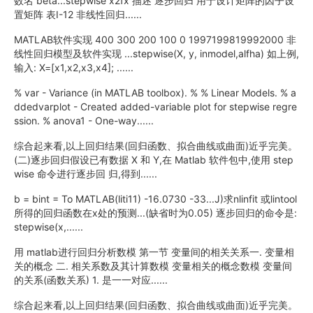
数名 beta...stepwise x2fx 描述 逐步回归 用于设计矩阵的因子设
置矩阵 表Ⅰ-12 非线性回归......
MATLAB软件实现 400 300 200 100 0 1997199819992000 非
线性回归模型及软件实现 ...stepwise(X, y, inmodel,alfha) 如上例,
输入: X=[x1,x2,x3,x4]; ......
% var - Variance (in MATLAB toolbox). % % Linear Models. % a
ddedvarplot - Created added-variable plot for stepwise regre
ssion. % anova1 - One-way......
综合起来看,以上回归结果(回归函数、拟合曲线或曲面)近乎完美。
(二)逐步回归假设已有数据 X 和 Y,在 Matlab 软件包中,使用 step
wise 命令进行逐步回 归,得到......
b = bint = To MATLAB(liti11) -16.0730 -33...J)求nlinfit 或lintool
所得的回归函数在x处的预测...(缺省时为0.05) 逐步回归的命令是:
stepwise(x,......
用 matlab进行回归分析数模 第一节 变量间的相关关系一. 变量相
关的概念 二. 相关系数及其计算数模 变量相关的概念数模 变量间
的关系(函数关系) 1. 是一一对应......
综合起来看,以上回归结果(回归函数、拟合曲线或曲面)近乎完美。