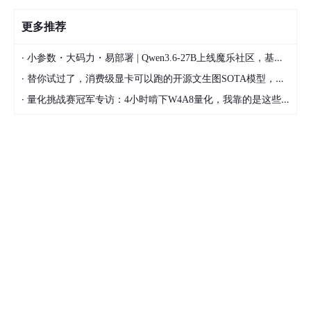
更多推荐
·
小参数・大码力・易部署 | Qwen3.6-27B上线魔乐社区，基于昇腾的部署教程来了
·
替你试过了，消费级显卡可以跑的开源文生图SOTA模型，顶级渲染、高密度文本绘图
·
量化挑战赛冠军专访：4小时啃下W4A8量化，我靠的是这些经验