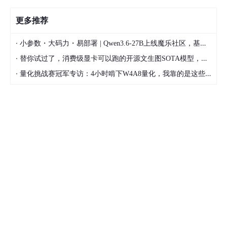
更多推荐
·
小参数・大码力・易部署 | Qwen3.6-27B上线魔乐社区，基于昇腾的部署教程来了
·
替你试过了，消费级显卡可以跑的开源文生图SOTA模型，顶级渲染、高密度文本绘图
·
量化挑战赛冠军专访：4小时啃下W4A8量化，我靠的是这些经验