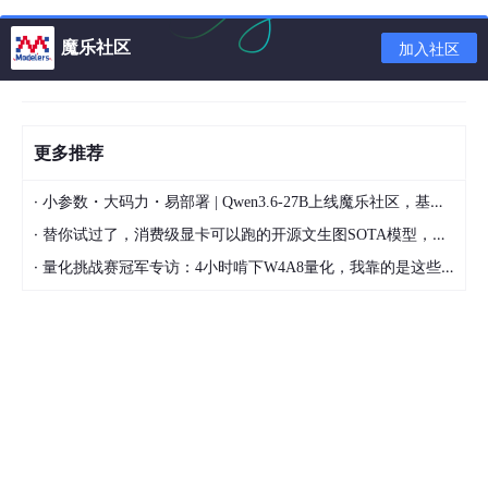
LOG 日志文件输出 -
魔乐社区
加入社区
imp导入语法说明
可输入 imp 
help
更多推荐
1.导入整个文件
·
小参数・大码力・易部署 | Qwen3.6-27B上线魔乐社区，基于昇腾的部署教程来了
·
替你试过了，消费级显卡可以跑的开源文生图SOTA模型，顶级渲染、高密度文本绘图
imp 用户名/密码@IP  
FILE
=导入文件路径  
FULL
·
量化挑战赛冠军专访：4小时啃下W4A8量化，我靠的是这些经验
2.按用户名导入
支持多用户名导入
imp  用户名/密码@IP  
FILE
=导入文件路径  
FULL
=Y 
FROMUS