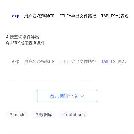
exp
  用户名/密码@IP  FILE=导出文件路径  TABLES=(表名
1
4.按查询条件导出
QUERY指定查询条件
exp  用户名/密码@IP  
FILE
=导出文件路径  
TABLES
=表名  QU
以下参数可根据实际需要选择，追加在后面即可
关键字 说明 默认值
点击阅读全文
FULL 导出整个文件 N
GRANTS 导出权限 Y
TRIGGERS 导出触发器 Y
# oracle
# 数据库
# database
INDEXES 导出索引 Y
CONSTRAINTS 导出约束 Y
ROWS 导出数据行 Y