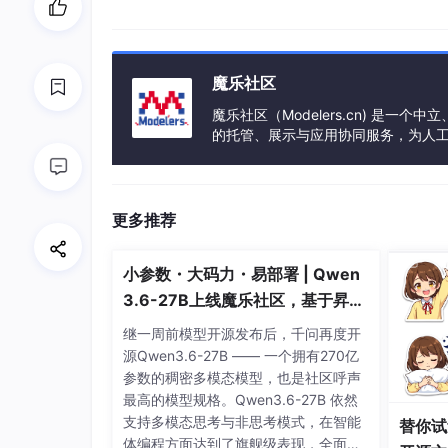
魔乐社区
魔乐社区（Modelers.cn) 是
的托管、展示与应用协同服务，为人
事会方式运作，由全产业链共同建设、
更多推荐
小参数・大码力・易部署 | Qwen
3.6-27B上线魔乐社区，基于昇腾
的部署教程来了
继一周前模型开源发布后，千问再度开
源Qwen3.6-27B —— 一个拥有270亿
参数的稠密多模态模型，也是社区呼声
最高的模型规格。Qwen3.6-27B 依然
支持多模态思考与非思考模式，在智能
替你试
体编程方面达到了旗舰级表现，全面超