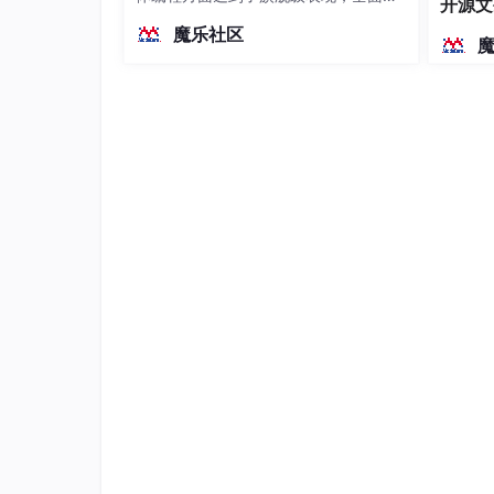
开源文
越前代开源旗舰 Qwen3.5-397B-A17B
染、高
魔乐社区
（总参数397B / 激活参数17B的MoE模
型）。作为稠密架构，它无需MoE路由
即可部署，是开发者在实用、可广泛部
署规模