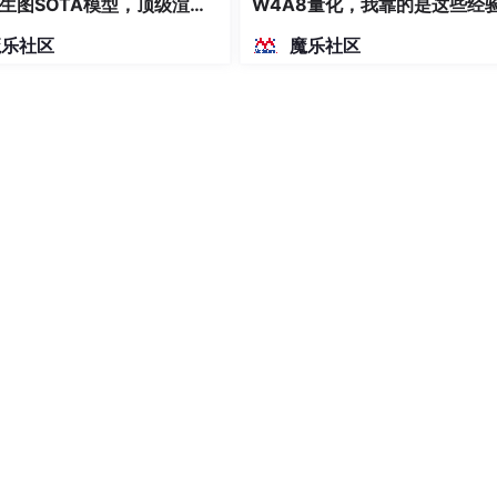
生图SOTA模型，顶级渲
W4A8量化，我靠的是这些经
密度文本绘图
魔乐社区
魔乐社区