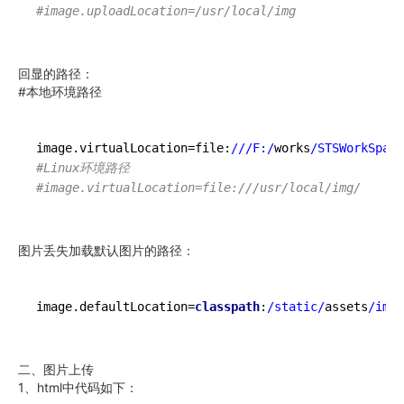
#image.uploadLocation=/usr/local/img
回显的路径：
#本地环境路径
image.virtualLocation=file:
//
/F:/
works
/STSWorkSpace
#Linux环境路径
#image.virtualLocation=file:///usr/local/img/
图片丢失加载默认图片的路径：
image.defaultLocation=
classpath
:
/static/
assets
/imgs
二、图片上传
1、html中代码如下：