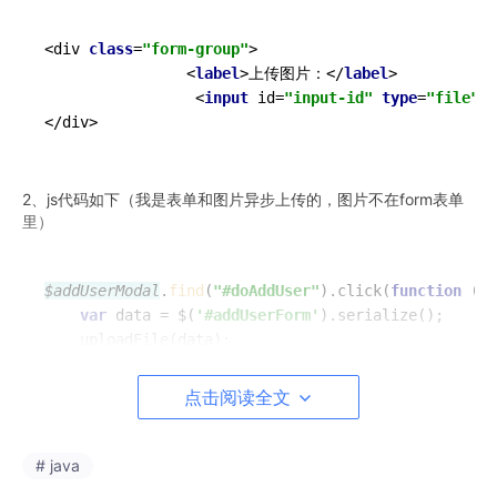
<div 
class
=
"form-group"
>

				<
label
>上传图片：</
label
>

				 <
input
 id=
"input-id"
type
=
"file"
c
2、js代码如下（我是表单和图片异步上传的，图片不在form表单
里）
$addUserModal
.
find
(
"#doAddUser"
).click(
function
 (
) 
var
 data = $(
'#addUserForm'
).serialize();

	uploadFile(data);

点击阅读全文
接下来是表单提交并且判断是否有图片上传，如果有上传则调用上
传图片的方法。
# java