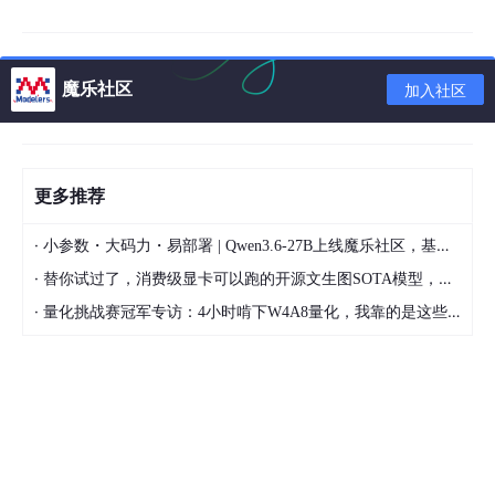
function
uploadFile
(
data
) {

魔乐社区
加入社区
		$.ajax({

url
: basePath + 
"sys/fromPost"
,  
//提
			type: 
'post'
,

cache
: 
false
,

更多推荐
data
: data,

dataType
: 
"json"
,

·
小参数・大码力・易部署 | Qwen3.6-27B上线魔乐社区，基于昇腾的部署教程来了
success
: 
function
(
result
) {

·
				productId = result.productId;

替你试过了，消费级显卡可以跑的开源文生图SOTA模型，顶级渲染、高密度文本绘图
				shopId = result.shopId;

·
量化挑战赛冠军专访：4小时啃下W4A8量化，我靠的是这些经验
				type = result.type;

//不上传文件时，不触发bootstrap
				$(
'#input-id'
).fileinput(
'upload'
);
if
 ($(
"#input-id"
).val() != 
""
) {

//fileInput(); //触发插件开始上传。
              	$(
'#input-id'
).fileinput(
'upload'
);
//uploadImg(shopId, productId);