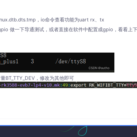
inux.dtb.dts.tmp，io命令查看功能为uart rx、tx
pio 做一下导通测试，或者直接在软件中配置成gpio，看看上
一个变量BT_TTY_DEV，修改为其他即可