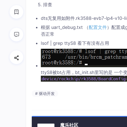
排查
dts无复用如附件.rk3588-evb7-lp4-v10-l
根据 uart_debug.txt （
配置文件
）配置成g
否正常
lsof | grep ttyS8 看下有没有占用
ttyS8被bt占用，bt_init.sh里写的是 
# 驱动开发
魔乐社区