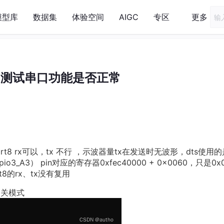
模型库
数据集
体验空间
AIGC
专区
更多
88 测试串口功能是否正常
发现uart8 rx可以，tx 不行 ，示波器量tx在发送时无波形，dts使用的
gpio3_A3） pin对应的寄存器0xfec40000 + 0x0060，只是0x
rt8的rx、tx没有复用
t相关模式