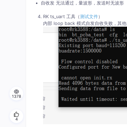
自收发 无法通过，量波形，发送时无波形
RK ts_uart 工具（
测试文件
）
内部 loop back 模式自发自收失败，其他
1378
4