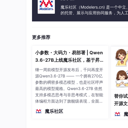
魔乐社区（Modelers.cn) 是
的托管、展示与应用协同服务，为人
事会方式运作，由全产业链共同建设、
更多推荐
小参数・大码力・易部署 | Qwen
3.6-27B上线魔乐社区，基于昇腾
的部署教程来了
继一周前模型开源发布后，千问再度开
源Qwen3.6-27B —— 一个拥有270亿
参数的稠密多模态模型，也是社区呼声
最高的模型规格。Qwen3.6-27B 依然
支持多模态思考与非思考模式，在智能
替你试
体编程方面达到了旗舰级表现，全面超
开源文
越前代开源旗舰 Qwen3.5-397B-A17B
染、高
魔乐社区
（总参数397B / 激活参数17B的MoE模
型）。作为稠密架构，它无需MoE路由
即可部署，是开发者在实用、可广泛部