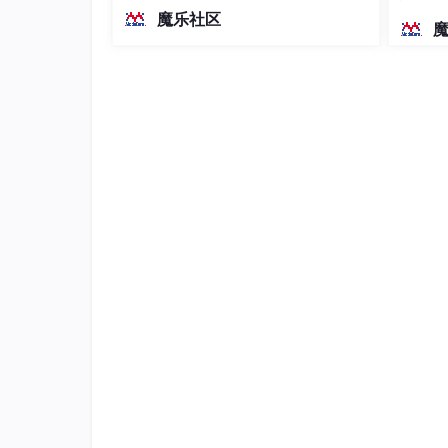
越前代开源旗舰 Qwen3.5-397B-A17B
染、高
魔乐社区
（总参数397B / 激活参数17B的MoE模
型）。作为稠密架构，它无需MoE路由
即可部署，是开发者在实用、可广泛部
署规模
此时，可以明确的看到对象只含有_proto_一个原
在js的定义中，函数也是对象，所以，函数也会包
以函数原型有两个，为_proto_和prototype。
那么，通过函数（构造函数）实例化的对象
从概念上理解，原型定义并实现了一个新创建
数的属性列表，拥有此构造函数的属性列表。
同样的，函数原型prototype包含了