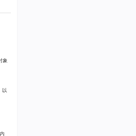
对象
，以
内