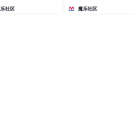
密度文本绘图
魔乐社区
魔乐社区
型，而函数b()不仅含有_proto_原型,还含有一个prototyp
含_proto_这个原型对象，而函数本身包含prototype原
呢？
对象所必须包含的属性列表，构造函数实例化的对象包含了构
此函数的属性列表，所以将此函数当作构造函数实例化对象时，实例