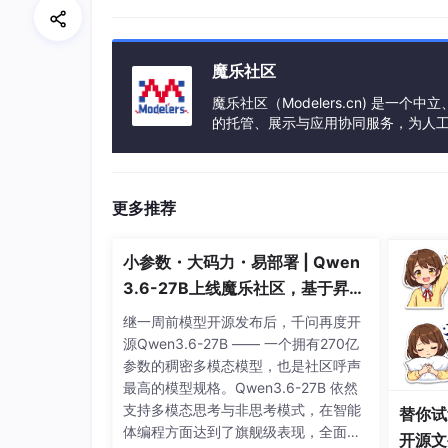
然后查看他们的原型。
魔乐社区
console.dir(a)
;
魔乐社区（Modelers.cn) 是
的托管、展示与应用协同服务，为人
console.dir(b)
;
事会方式运作，由全产业链共同建设、
更多推荐
在浏览器中查看。
小参数・大码力・易部署 | Qwen
3.6-27B上线魔乐社区，基于昇腾
的部署教程来了
继一周前模型开源发布后，千问再度开
源Qwen3.6-27B —— 一个拥有270亿
参数的稠密多模态模型，也是社区呼声
最高的模型规格。Qwen3.6-27B 依然
支持多模态思考与非思考模式，在智能
替你试
体编程方面达到了旗舰级表现，全面超
开源文