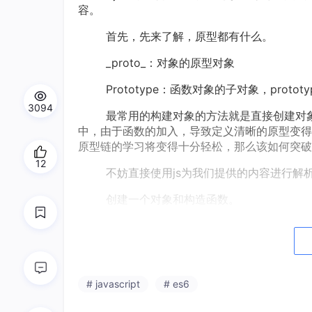
容。
首先，先来了解，原型都有什么。
_proto_：对象的原型对象
Prototype：函数对象的子对象，protot
3094
最常用的构建对象的方法就是直接创建对象
中，由于函数的加入，导致定义清晰的原型变得
原型链的学习将变得十分轻松，那么该如何突破
12
不妨直接使用js为我们提供的内容进行解
创建一个对象和构造函数。
let a
=
{}
;
function b(){

        console.log(
"我是构造函数实例化出
# javascript
# es6
    }
;