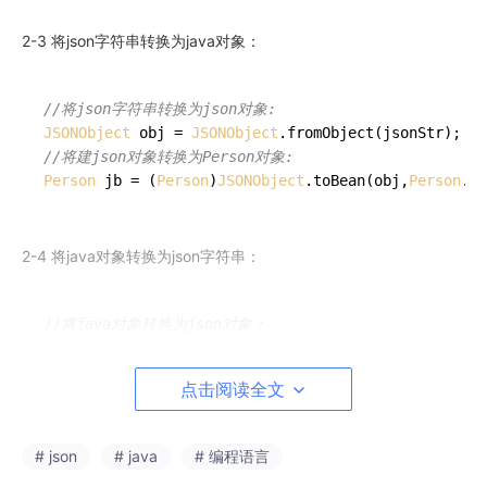
2-3 将json字符串转换为java对象：
//将json字符串转换为json对象:
JSON
Object
 obj = 
JSON
Object
.
fromObject
//将建json对象转换为Person对象:
Person
 jb = (
Person
)
JSON
Object
.
toBean
(obj,
Person
.
cl
2-4 将java对象转换为json字符串：
//将java对象转换为json对象：
JSON
Object
 json = 
JSON
Object
.
fromObject
//将json对象转换为字符串：
点击阅读全文
String
 str = json.
toString
# json
# java
# 编程语言
2-5 Java解析json嵌套数组：