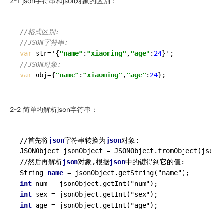
2-1 json字符串和json对象的区别：
//格式区别:
//JSON字符串:
var
 str='{
"name"
:
"xiaoming"
,
"age"
:
24
//JSON对象:
var
 obj={
"name"
:
"xiaoming"
,
"age"
:
24
2-2 简单的解析json字符串：
//首先将
json
字符串转换为
json
对象:

JSONObject jsonObject = JSONObject.fromObject(jsonS
//然后再解析
json
对象,根据
json
中的键得到它的值:

String 
name
int
int
int