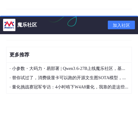
//先转换外层数组：
JSON
Array
 jsonarray = 
JSON
Array
.
fromObject
魔乐社区
加入社区
for
(int i=
0
;i<jsonarray.
size
();i++){

//遍历外层数组，拿到当前的数组对象
JSON
Object
 jsonObject=jsonarray.
getJSONObject
(i
	...

更多推荐
·
小参数・大码力・易部署 | Qwen3.6-27B上线魔乐社区，基于昇腾的部署教程来了
2-6 java中JSON将数组对象转换成JSON字符串输出实例：
·
替你试过了，消费级显卡可以跑的开源文生图SOTA模型，顶级渲染、高密度文本绘图
·
量化挑战赛冠军专访：4小时啃下W4A8量化，我靠的是这些经验
ArrayList <Student> students=
new
  ArrayList<Student
students.
add
(
new
 Student(
"xiaoming"
,
24
));  

students.
add
(
new
 Student(
"xiaohong"
,
26
));  

students.
add
(
new
 Student(
"xiaocao"
,
22
));  

JSONArray 
result
 = JSONArray.fromObject(students); 
System.out.println(
result