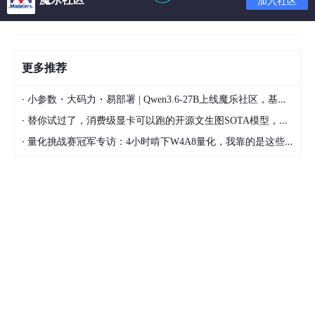
加入社区
更多推荐
·
小参数・大码力・易部署 | Qwen3.6-27B上线魔乐社区，基于昇腾的部署教程来了
·
替你试过了，消费级显卡可以跑的开源文生图SOTA模型，顶级渲染、高密度文本绘图
·
量化挑战赛冠军专访：4小时啃下W4A8量化，我靠的是这些经验