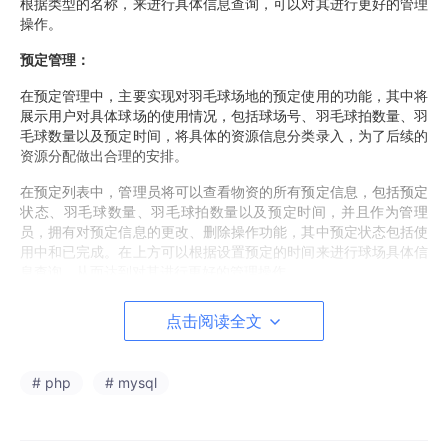
根据类型的名称，来进行具体信息查询，可以对其进行更好的管理
操作。
预定管理：
在预定管理中，主要实现对羽毛球场地的预定使用的功能，其中将
展示用户对具体球场的使用情况，包括球场号、羽毛球拍数量、羽
毛球数量以及预定时间，将具体的资源信息分类录入，为了后续的
资源分配做出合理的安排。
在预定列表中，管理员将可以查看物资的所有预定信息，包括预定
状态、羽毛球数量、羽毛球拍数量以及预定时间，并且作为管理
员，拥有对预定信息的更改、删除操作功能，其中预定状态包括使
用中和已完成。在上方可以根据设置预定的时间来进行球场具体信
息查询，从而达到对其进行更好的管理操作。
工作环境
点击阅读全文
操作系统：Windows 10；
# php
# mysql
数据库：MySQL 10.1.37-MariaDB；
运行环境：XAMPP Control Panel、JetBrains PhpStorm 2019.
2；