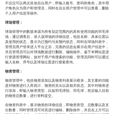
不仅仅可以再次添加后台用户，即输入账号、密码和角色，其中用
户角色分为用户和管理员，同时在后台用户管理中可以查看，删除
个人用户信息等操作。
球场管理：
球场管理中的数据来源为所有划定范围内的具有使用功能的羽毛球
场，通过调查后，录入该球场的详细信息，包括名称、具体位置以
及使用的状态，显示为已预约与未预约状态，同时在球场列表中，
管理员用户登录进入平台之后，完善的信息会展示在用户信息中，
并且管理员可以对球场数据进行删除、编辑操作。鉴于本网站是进
行资源管理网站，故对于用户有搜索的功能，管理员同时可以通过
输入名称、序号以及球场位置进行搜索查询。
物资管理：
物资管理中，包括物资添加以及物资列表展示模块，其主要的功能
是对物资进行入库统计、物资的支出以及相关状态。其中对物资进
行添加，即输入物资类型，比如羽毛球拍、羽毛球，然后输入目前
的物资总数量，进行资料提交。
在物资列表中，展示物资的详细信息，即物资类型、总数量以及支
出数量，同时管理员可对其进行编辑、删除操作，并且在上方可以