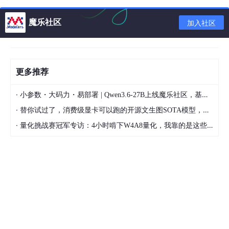
浏览器：Firefox或Google Chrome。
魔乐社区
加入社区
网站功能实现
管理员登录界面
更多推荐
进入网站，将弹出羽毛球馆管理系统网站的登录的界面，然后管理
员输入账户名和密码进行登录。如下图所示：
·
小参数・大码力・易部署 | Qwen3.6-27B上线魔乐社区，基于昇腾的部署教程来了
·
替你试过了，消费级显卡可以跑的开源文生图SOTA模型，顶级渲染、高密度文本绘图
·
量化挑战赛冠军专访：4小时啃下W4A8量化，我靠的是这些经验