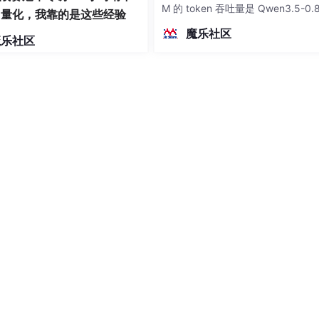
M 的 token 吞吐量是 Qwen3.5-0.
8量化，我靠的是这些经验
的1.5 倍。计算成本：在 AA 评测
魔乐社区
魔乐社区
用2.5%的 token 消耗（5.4M vs 2
M）就超越了 Qwen3.5