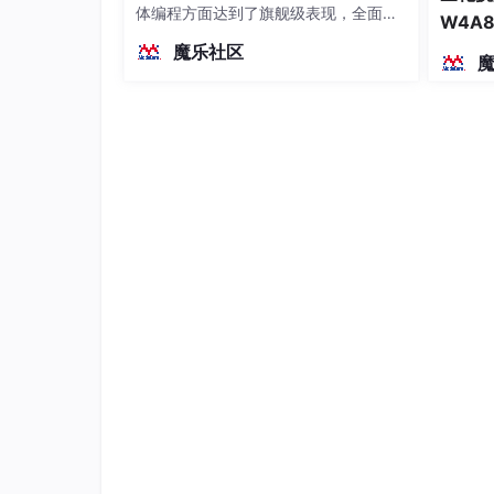
体编程方面达到了旗舰级表现，全面超
W4A
越前代开源旗舰 Qwen3.5-397B-A17B
魔乐社区
（总参数397B / 激活参数17B的MoE模
型）。作为稠密架构，它无需MoE路由
即可部署，是开发者在实用、可广泛部
署规模