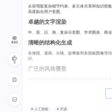
从容驾驭复杂细节约束、多主体关系和知识密集型
高度贴合用户意图。
卓越的文字渲染
中、英、日、韩，复杂示意图、学术图表、商业
清晰的结构化生成
890
在海报、漫画、分镜、故事板和多面板图像等结构化
织。
5
广泛的风格覆盖
模型支持写实摄影和辨识度较强的风格化视觉表
次元、剪影、老照片等多元风格中均表现突出，
友好的部署体验
得益于较紧凑的模型规模，ERNIE-Image 可
# 人工智能
# 开源
适配的门槛。