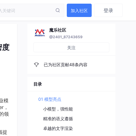
登录
加入社区
魔乐社区
@2401_87243659
密度
关注
已为社区贡献48条内容
目录
01 模型亮点
商业模
er，
小模型，强性能
的领
精准的语义遵循
卓越的文字渲染
幅提