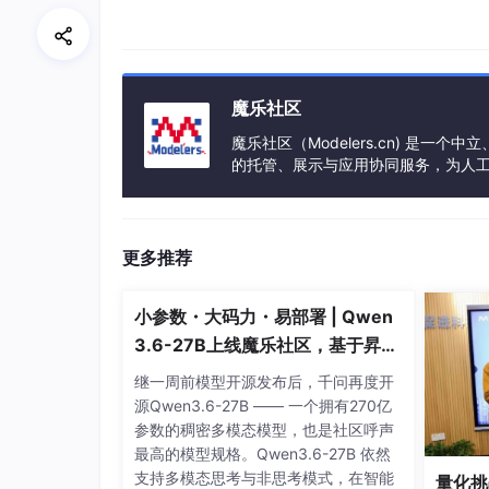
02 国际基准通杀，开源全面SO
在多个公开的国际基准上对 ERNIE-Image 
魔乐社区
于领先位置，展现出其在通用图像生成、双语理
渲染能力上，ERNIE-Image 取得了开源模型的
魔乐社区（Modelers.cn) 是
的托管、展示与应用协同服务，为人
事会方式运作，由全产业链共同建设、
更多推荐
小参数・大码力・易部署 | Qwen
3.6-27B上线魔乐社区，基于昇腾
的部署教程来了
继一周前模型开源发布后，千问再度开
源Qwen3.6-27B —— 一个拥有270亿
参数的稠密多模态模型，也是社区呼声
最高的模型规格。Qwen3.6-27B 依然
支持多模态思考与非思考模式，在智能
量化挑