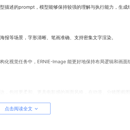
描述的prompt，模型能够保持较强的理解与执行能力，生成
海报等场景，字形清晰、笔画准确、支持密集文字渲染。
视觉任务中，ERNIE-Image 能更好地保持布局逻辑和画面
达，包括更柔和、更具电影感的画面风格，在动漫、分镜图截图
创意边界更广。
点击阅读全文
以运行在 24G VRAM 的消费级 GPU 上，降低了研究、下游使用