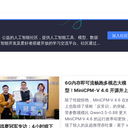
TA
进行评估，结果表明，在所有开源模型中，ERNIE-Image 的综合表
解、复杂指令执行等各类任务中的强大能力。尤为突出的是，在
 SOTA 效果，与NanoBanana等商业闭源模型同处第一梯队。
加入社区
一个中立、公益的人工智能社区，提供人工智能工具、模型、数据
工智能开发及爱好者搭建开放的学习交流平台。社区通过理
共同运营、共同享有，推动国产AI生态繁荣发展。
6G内存即可流畅跑多模态大模
型！MiniCPM-V 4.6 开源并
魔乐社区
除了性能惊艳，MiniCPM-V 4.6 在
上也取得了堪称「反常识」的突破
管参数规模比 Qwen3.5-0.8B 更
MiniCPM-V 4.6 的运行效率却更快
现了惊人的反超推理吞吐量：基于 v
战赛冠军专访：4小时啃下