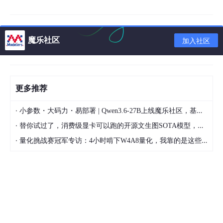
魔乐社区
加入社区
更多推荐
·
小参数・大码力・易部署 | Qwen3.6-27B上线魔乐社区，基于昇腾的部署教程来了
·
替你试过了，消费级显卡可以跑的开源文生图SOTA模型，顶级渲染、高密度文本绘图
·
量化挑战赛冠军专访：4小时啃下W4A8量化，我靠的是这些经验
4. 我们在jupyter lab中新建一个终端，除了文件上传下载操作，
后续其他所有操作均在终端中进行。