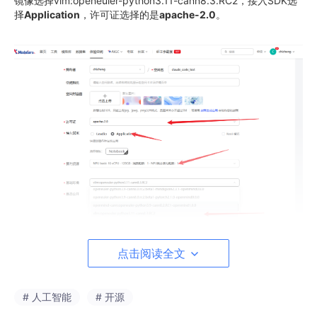
镜像选择vlm:openeuler-python3.11-cann8.3.RC2，接入SDK选
择
Application
，许可证选择的是
apache-2.0
。
点击阅读全文
3. 配置完体验空间后，等待镜像容器构建完成并启动后，在应用
程序界面点击打开空间应用，输入界面提示的令牌即可进入jupyte
# 人工智能
# 开源
r lab。