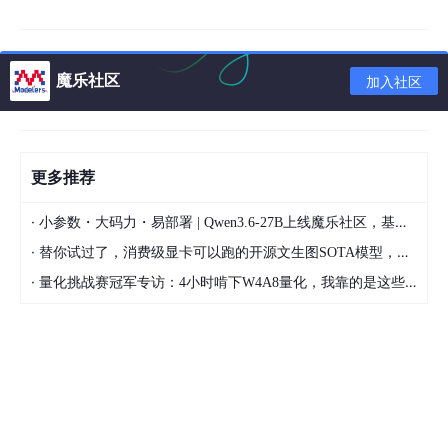
二十一、【机器学习】【非监督学习】- 谱聚类 (Spectral Clusteri
ng)​​
魔乐社区
加入社区
目录
系列文章目录
一、基本定义
更多推荐
（一）、监督学习
·
小参数・大码力・易部署 | Qwen3.6-27B上线魔乐社区，基于昇腾的部署教程来了
（二）、监督学习的基本流程
·
替你试过了，消费级显卡可以跑的开源文生图SOTA模型，顶级渲染、高密度文本绘图
（三）、监督学习分类算法（Classification）
·
量化挑战赛冠军专访：4小时啃下W4A8量化，我靠的是这些经验
二、 Bagging
（一）、定义
（二）、基本概念
（三）、训练过程