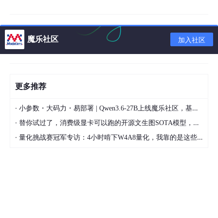
3. 代码实现
在 Semantic Kernel 中，提供了一个实验性的功能，在 OpenAI 连
魔乐社区
加入社区
接器中提供了自定义服务端点的功能。这个功能可以让我们直接调
用本地大模型或者一些兼容 OpenAI 接口的大模型服务。
我们可以通过
AddOpenAIChatCompletion
()
创建自定义的 Op
更多推荐
enAI 服务。对于
·
小参数・大码力・易部署 | Qwen3.6-27B上线魔乐社区，基于昇腾的部署教程来了
var
 services = 
new
ServiceCollection
();

·
替你试过了，消费级显卡可以跑的开源文生图SOTA模型，顶级渲染、高密度文本绘图
services.AddKernel();

·
services.AddOpenAIChatCompletion(
"qwen-long"
, 
new
U
量化挑战赛冠军专访：4小时啃下W4A8量化，我靠的是这些经验
4. 注意事项
使用
AddOpenAIChatCompletion
时，我们需要输入完整的
ChatCompletion
端点，这与之前的使用习惯并不一致。