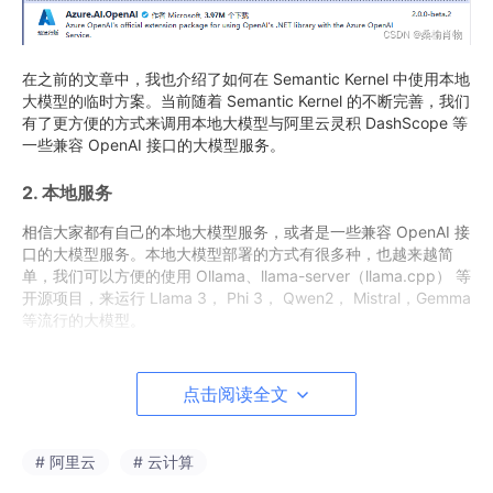
在之前的文章中，我也介绍了如何在 Semantic Kernel 中使用本地
大模型的临时方案。当前随着 Semantic Kernel 的不断完善，我们
有了更方便的方式来调用本地大模型与阿里云灵积 DashScope 等
一些兼容 OpenAI 接口的大模型服务。
2. 本地服务
相信大家都有自己的本地大模型服务，或者是一些兼容 OpenAI 接
口的大模型服务。本地大模型部署的方式有很多种，也越来越简
单，我们可以方便的使用 Ollama、llama-server（llama.cpp） 等
开源项目，来运行 Llama 3， Phi 3， Qwen2， Mistral，Gemma
等流行的大模型。
在这里我介绍一下我近期的一个开源项目
LLamaWorker
，一个基
于
LLamaSharp
的 ASP.NET 项目，提供 OpenAI 兼容的接口，
点击阅读全文
感兴趣的同学可以了解一下。
虽然都是开源项目，但相比较而言，Ollama 更适合普通用户。而 l
# 阿里云
# 云计算
lama.cpp 和 LLamaWorker 更适合开发者，可以更方便的进行二
次开发和项目集成。