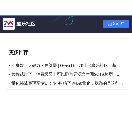
deepseek-r1模型
魔乐社区
加入社区
更多推荐
·
小参数・大码力・易部署 | Qwen3.6-27B上线魔乐社区，基于昇腾的部署教程来了
·
替你试过了，消费级显卡可以跑的开源文生图SOTA模型，顶级渲染、高密度文本绘图
·
量化挑战赛冠军专访：4小时啃下W4A8量化，我靠的是这些经验
DeepSeek-R1-1.5B 非必需（纯CPU推理），若有GPU加速则需4
GB+显存（如GTX 1650） 低资源设备部署（树莓派、旧款笔记