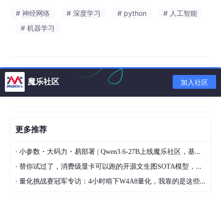
# 神经网络
# 深度学习
# python
# 人工智能
# 机器学习
魔乐社区
加入社区
更多推荐
·
小参数・大码力・易部署 | Qwen3.6-27B上线魔乐社区，基于昇腾的部署教程来了
·
替你试过了，消费级显卡可以跑的开源文生图SOTA模型，顶级渲染、高密度文本绘图
·
量化挑战赛冠军专访：4小时啃下W4A8量化，我靠的是这些经验