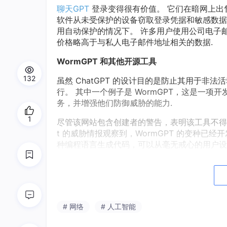
聊天GPT
登录变得很有价值。 它们在暗网上出
软件从未受保护的设备窃取登录凭据和敏感数据
用自动保护的情况下。 许多用户使用公司电子邮
价格略高于与私人电子邮件地址相关的数据.
WormGPT 和其他开源工具
132
虽然 ChatGPT 的设计目的是防止其用于
行。 其中一个例子是 WormGPT，这是一
务，并增强他们防御威胁的能力.
1
尽管该网站包含创建者的警告，表明该工具不得用
t 的威胁情报观察到，WormGPT 的变种已
种编程语言生成代码，可以从毫无戒心的用户设备中
除此之外，WormGPT 还可以用作支持网络
消息，从而使欺诈性电子邮件的识别变得更加困
如用于大规模网络钓鱼活动的短信服务.
预计增长的未来趋势
# 网络
# 人工智能