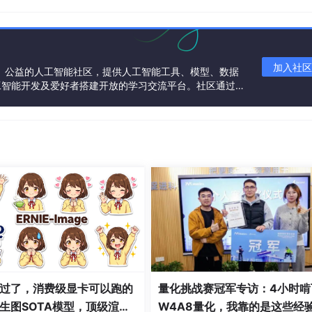
将来，随着人工智能的不断发展，网络空间可能会出现其他趋势。 网
恶意软件，使他们能够自主窃取敏感数据并逃避防病毒软件.
，这意味着文件验证变得越来越重要。 先进的人工智能工具有
欺诈性银行账户创建和洗钱等非法活动成为可能.
加入社区
一个中立、公益的人工智能社区，提供人工智能工具、模型、数据
的采用导致工作岗位被淘汰。 然而，在网络犯罪领域，BlueVo
工智能开发及爱好者搭建开放的学习交流平台。社区通过理
，IT 技能的短缺已经蔓延开来，这实际上导致了对受过良好培训
共同运营、共同享有，推动国产AI生态繁荣发展。
，不幸的是，其中一些人正在将他们的专业知识应用于非法活动.
采用到日常业务实践中，人工智能的“黑暗面”也正在经历活动激
威胁做好准备，但与此同时，这些威胁同时增加了对网络安全专
境.
过了，消费级显卡可以跑的
量化挑战赛冠军专访：4小时啃
生图SOTA模型，顶级渲
W4A8量化，我靠的是这些经