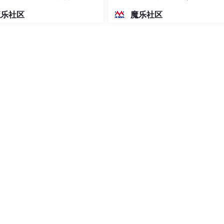
密度文本绘图
魔乐社区
魔乐社区