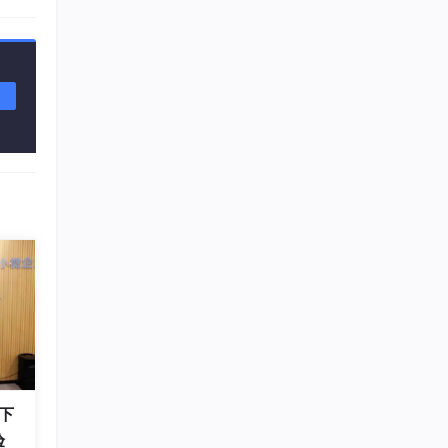
络犯罪
助于
yan
并了解
增。
业人
下
验