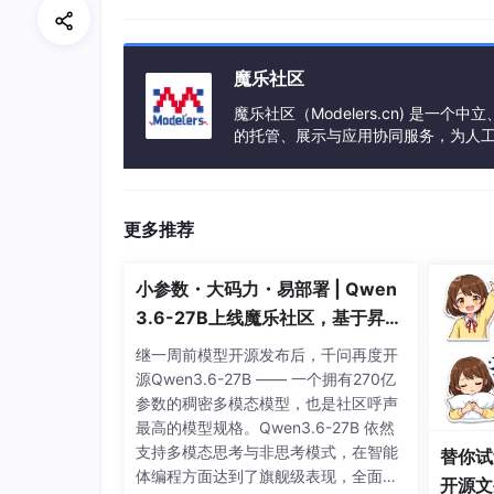
BlueVoyant 的威胁情报表明，在不久的
分子可能利用这些新技术来创建人工智能增强型
此外，人工智能有望帮助网络犯罪分子伪造文件
魔乐社区
伪造文件，使其更容易通过在线过滤器，从而使
魔乐社区（Modelers.cn) 是
展望未来，一个常见的担忧是人工智能在各个行业
的托管、展示与应用协同服务，为人
t 的专家指出，这种担忧尚未成为现实。 相反
事会方式运作，由全产业链共同建设、
生成人工智能 (GenAI) 的个人的巨大需求
随着世界各地的组织不断将人工智能工具集成并
更多推荐
安全团队需要为即将到来的人工智能驱动的网络
员的需求，从长远来看，这最终将有利于商业环
小参数・大码力・易部署 | Qwen
3.6-27B上线魔乐社区，基于昇腾
的部署教程来了
继一周前模型开源发布后，千问再度开
源Qwen3.6-27B —— 一个拥有270亿
参数的稠密多模态模型，也是社区呼声
最高的模型规格。Qwen3.6-27B 依然
支持多模态思考与非思考模式，在智能
替你试
体编程方面达到了旗舰级表现，全面超
开源文