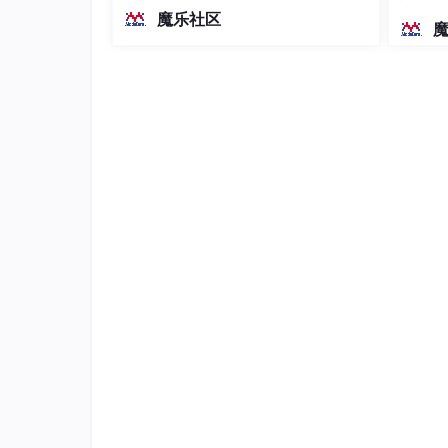
越前代开源旗舰 Qwen3.5-397B-A17B
染、高
魔乐社区
（总参数397B / 激活参数17B的MoE模
型）。作为稠密架构，它无需MoE路由
即可部署，是开发者在实用、可广泛部
署规模