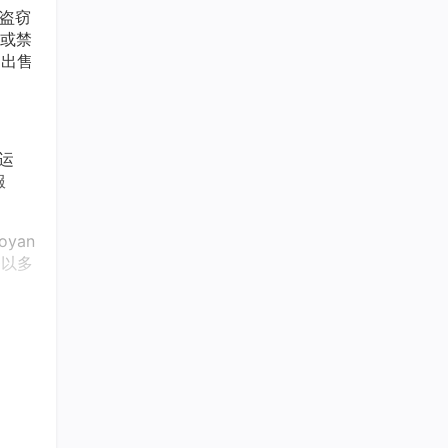
盗窃
或禁
的出售
运
服
yan
够以多
力的
，例