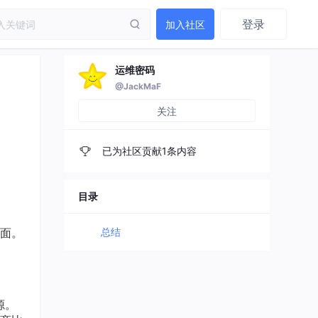
登录
加入社区
运维密码
@JackMaF
关注
已为社区贡献1条内容
目录
面。
总结
源。