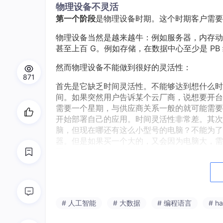
物理设备不灵活
第一个阶段
是物理设备时期。这个时期客户需要
物理设备当然是越来越牛：例如服务器，内存动不
甚至上百 G。例如存储，在数据中心至少是 PB 级别的(
然而物理设备不能做到很好的灵活性：
871
首先是它缺乏时间灵活性。不能够达到想什么时
间。如果突然用户告诉某个云厂商，说想要开台
需要一个星期，与供应商关系一般的就可能需要
开始部署自己的应用。时间灵活性非常差。其次
脑，但现在哪还有这么小型号的电脑？不能为了满
器。但是如果买一个大的，又会因为电脑大，需
冤。
虚拟化灵活多了
有人就想办法了。第一个办法就是
虚拟化
。用户
从物理的 CPU、内存、硬盘中虚拟出一小块
# 人工智能
# 大数据
# 编程语言
# h
自己的那一小块，但其实每个客户用的是整个大
的。也就是我看着好像这块盘就是我的，你看着这块