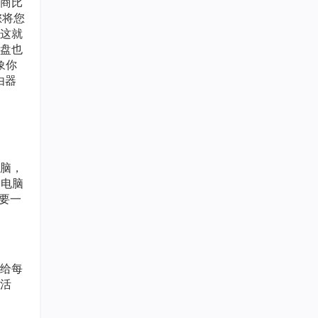
商比
您将您
这就
硬盘也
象你
由器
脑，
本电脑
要一
给每
活