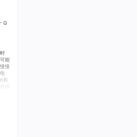
 G
时
可能
慢慢
电
的机
就很
可以
看到
隔离
G 是