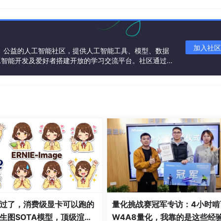
物理设备都准备好，虚拟化软件虚拟出一个电脑是非常快的，基
台电脑，一点几分钟就出来了，就是这个道理。这样空间灵活性
的公司是
VMware
。它是实现虚拟化技术比较早的一家公司，可
性能做得非常好，虚拟化软件卖得也非常好，赚了好多的钱，后
购了。但这个世界上还是有很多有情怀的人的，尤其是程序员里面
加入社区
一个中立、公益的人工智能社区，提供人工智能工具、模型、数据
软件都是有闭源就有开源，源就是源代码。也就是说，某个软件
工智能开发及爱好者搭建开放的学习交流平台。社区通过理
起来，只有我公司知道，其他人不知道。如果其他人想用这个软
共同运营、共同享有，推动国产AI生态繁荣发展。
大牛看不惯钱都让一家赚了去的情况。大牛们觉得，这个技术你
不收钱，把代码拿出来分享给大家，全世界谁用都可以，所有的
姆·伯纳斯·李
就是个
非常有情怀的人
。2017 年，他因“发明万维
”而获得 2016 年度的
图灵奖
。图灵奖就是计算机界的诺贝
是我们常见的 WWW 技术无偿贡献给全世界免费使用。我们现
这个技术拿来收钱，应该和比尔盖茨差不多有钱。开源和闭源的
家用 Windows 都得给微软付钱；
开源
的世界里面就出现了
Lin
的软件赚了很多钱，称为世界首富，就有大牛开发了另外一种操作系统 L
服务器上跑的程序都是 Linux 上的，比如大家享受双十一，无论
inux 上的。再如有 Apple 就有安卓。Apple 市值很高，
了安卓手机操作系统。所以大家可以看到几乎所有的其他手机厂
安卓系统大家都可以用。在虚拟化软件也一样，有了 VMwar
过了，消费级显卡可以跑的
量化挑战赛冠军专访：4小时啃
拟化软件，一个叫做
Xen
，一个叫做
KVM
，如果不做技术的，可
生图SOTA模型，顶级渲
W4A8量化，我靠的是这些经