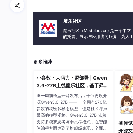
落在同样一个很大很大的存储上。而且如果事先
几分钟就能解决。所以在任何一个云上要创建一
间灵活性就基本解决了。在虚拟化阶段，最牛
魔乐社区
现计算、网络、存储的虚拟化。这家公司很牛，
EMC(世界五百强，存储厂商第一品牌)给收
魔乐社区（Modelers.cn) 是
怀的人喜欢做什么事情？开源。这个世界上很多
的托管、展示与应用协同服务，为人
好，所有人都爱用，但这个软件的代码被我封闭
事会方式运作，由全产业链共同建设、
就要向我付钱，这就叫闭源。但世界上总有一些
也会；你能开发出来，我也能。我开发出来就是
可以享受到好处，这个叫做开源。比如最近的
蒂
更多推荐
第一个浏览器和使万维网得以扩展的基本协议和算法
奖。然而他最令人敬佩的是，他将万维网，也就
小参数・大码力・易部署 | Qwen
网上的所有行为都应该感谢他的功劳，如果他将
3.6-27B上线魔乐社区，基于昇腾
有很多：例如在
闭源
的世界里有
Windows
，大
的部署教程来了
比尔盖茨靠 Windows、Office 这些闭源
继一周前模型开源发布后，千问再度开
x。很多人可能没有听说过 Linux，很多后台的
源Qwen3.6-27B —— 一个拥有270亿
宝、京东、考拉……支撑双十一抢购的系统都是跑在 L
参数的稠密多模态模型，也是社区呼声
果系统的代码我们是看不到的，于是就有大牛写
最高的模型规格。Qwen3.6-27B 依然
里面都装安卓系统。原因就是苹果系统不开源，而
支持多模态思考与非思考模式，在智能
替你试
个软件非常贵。那就有大牛写了两个开源的虚
体编程方面达到了旗舰级表现，全面超
开源文