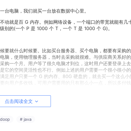
一台电脑，我们就买一台放在数据中心里。
动就是百 G 内存。例如网络设备，一个端口的带宽就能有几十
一个 P 是 1000 个 T，一个 T 是 1000 个 G)。
候要就什么时候要。比如买台服务器、买个电脑，都要有采购的
电脑，使用物理服务器，当时去采购就很难。与供应商关系好的
采购一个月。用户等了很久电脑才到位，这时用户还要登录上去
是它的空间灵活性也不行。例如上述的用户需要一个很小很小的
足用户只要一个 G 的内存、80G 硬盘的，就去买一个这么小
要向用户多收钱，可用户需要用的只有那么小一点，所以多付钱
点击阅读全文
不是只要一个很小的电脑么？数据中心的物理设备都很强大，我
来给客户，同时也可以虚拟出一小块来给其他客户。每个客户只能
adoop
# java
的设备上的一小块。虚拟化的技术使得不同客户的电脑看起来是
盘就是你的，但实际情况可能我的这个 10G 和你的这个 10