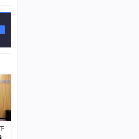
本上
和时
以实
来让
。有情
做的
件，
会我
人都
网、
尔
在在
例子
ux
。
inu
是淘
但是苹
商，
e，这
下
以不
验