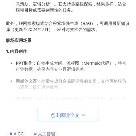
意策划、逻辑分析）。它支持多路径探索，结果多样，适合
模糊目标或需要创新性的任务。
此外，联网搜索模式结合检索增强生成（RAG），可调用最新知识
库（更新至2024年7月），应对时效性强的需求。
职场应用场景
1. 内容创作
PPT制作
：自动生成大纲、流程图（Mermaid代码），整合
行业数据，确保内容专业且逻辑完整。
新媒体文案
：批量生成符合品牌调性的文案，支持风格模仿
与调优，提升运营效率。
海报设计
：根据主题生成设计提示语，涵盖构图、色彩、风
格描述，适配极简、赛博朋克等多种风格。
点击阅读全文
2. 数据分析与可视化
通过角色设定（如“Mermaid代码生成专家”），将复杂流程转
# AIGC
# 人工智能