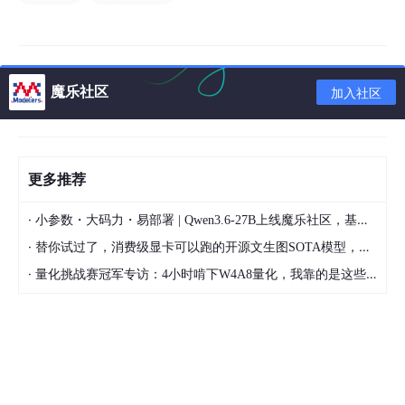
化为可视化图表，支持多层级结构设计。
提供市场调查模板，分析城市竞争力、行业趋势等，输出结
构化报告。
魔乐社区
加入社区
3. 高效协作与开发
作为“智能体”嵌入工作流，定义角色、能力边界和操作规范，
协助代码开发、视频分镜生成等任务。
更多推荐
支持伦理约束（如数据安全、版权合规），确保人机协作符
合职场规范。
·
小参数・大码力・易部署 | Qwen3.6-27B上线魔乐社区，基于昇腾的部署教程来了
实操技巧与框架
·
替你试过了，消费级显卡可以跑的开源文生图SOTA模型，顶级渲染、高密度文本绘图
提问技巧
：根据模型特性调整指令。V3需明确“过程-结果”，R1可
·
量化挑战赛冠军专访：4小时啃下W4A8量化，我靠的是这些经验
设定开放目标。
提示语框架：
**RTGO结构：**定义角色（Role）、任务（Task）、目标
（Goal）、操作要求（Objective），适用于精准任务。