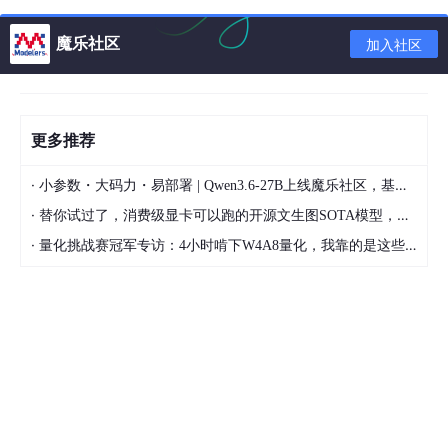
魔乐社区
加入社区
更多推荐
·
小参数・大码力・易部署 | Qwen3.6-27B上线魔乐社区，基于昇腾的部署教程来了
·
替你试过了，消费级显卡可以跑的开源文生图SOTA模型，顶级渲染、高密度文本绘图
·
量化挑战赛冠军专访：4小时啃下W4A8量化，我靠的是这些经验
2.建立一个AutoQSAR/DeepChem 模型以预测污染物致
突变性.