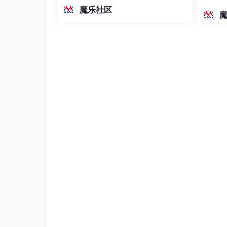
越前代开源旗舰 Qwen3.5-397B-A17B
染、高
魔乐社区
（总参数397B / 激活参数17B的MoE模
型）。作为稠密架构，它无需MoE路由
Deepseek中的蒸馏技术应用
即可部署，是开发者在实用、可广泛部
署规模
模型压缩
Deepseek通过蒸馏技术将大模型压缩为小
可以被压缩到几千万参数，同时保持90%以上
性能优化
蒸馏技术不仅压缩了模型，还优化了模型的性能
模式。
成本降低
蒸馏技术大幅降低了Deepseek的服务成本。
模型的高效计算。