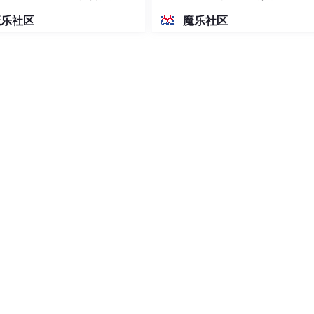
密度文本绘图
魔乐社区
魔乐社区
模型，从而降低了计算成本和存储需求。例如，一个包含数亿参数的
的性能。
。通过模仿教师模型的行为，学生模型能够更好地捕捉数据中的
例如，文本生成任务的成本从每千字1元降低到0.5元以下，这得益