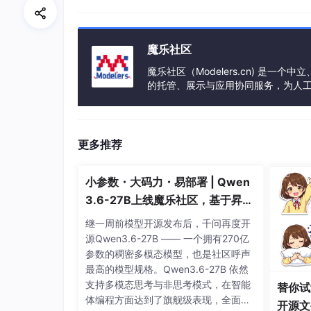
蒸馏技术的核心原理
蒸馏技术的核心思想是让学生模型模仿教师模型
魔乐社区
个步骤：
魔乐社区（Modelers.cn) 是
训练教师模型
的托管、展示与应用协同服务，为人
首先，使用大量数据训练一个复杂的大模
事会方式运作，由全产业链共同建设、
生成软标签
教师模型对训练数据进行预测，生成“软标签”
更多推荐
系。
小参数・大码力・易部署 | Qwen
训练学生模型
学生模型不仅学习原始数据的标签，还学
3.6-27B上线魔乐社区，基于昇腾
型的行为。
的部署教程来了
继一周前模型开源发布后，千问再度开
源Qwen3.6-27B —— 一个拥有270亿
优化损失函数
参数的稠密多模态模型，也是社区呼声
蒸馏技术的损失函数通常包括两部分：
最高的模型规格。Qwen3.6-27B 依然
硬损失
：学生模型预测结果与真实标
支持多模态思考与非思考模式，在智能
替你试
体编程方面达到了旗舰级表现，全面超
软损失
：学生模型预测结果与教师模
开源文