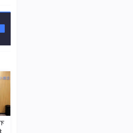
下几
对关
师模
下
验