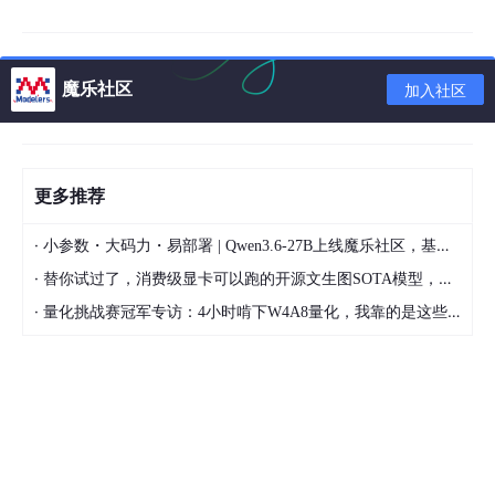
魔乐社区
加入社区
更多推荐
·
小参数・大码力・易部署 | Qwen3.6-27B上线魔乐社区，基于昇腾的部署教程来了
·
替你试过了，消费级显卡可以跑的开源文生图SOTA模型，顶级渲染、高密度文本绘图
·
量化挑战赛冠军专访：4小时啃下W4A8量化，我靠的是这些经验