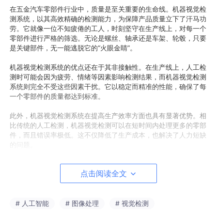
在五金汽车零部件行业中，质量是至关重要的生命线。机器视觉检
测系统，以其高效精确的检测能力，为保障产品质量立下了汗马功
劳。它就像一位不知疲倦的工人，时刻坚守在生产线上，对每一个
零部件进行严格的筛选。无论是螺丝、轴承还是车架、轮毂，只要
是关键部件，无一能逃脱它的“火眼金睛”。
机器视觉检测系统的优点还在于其非接触性。在生产线上，人工检
测时可能会因为疲劳、情绪等因素影响检测结果，而机器视觉检测
系统则完全不受这些因素干扰。它以稳定而精准的性能，确保了每
一个零部件的质量都达到标准。
此外，机器视觉检测系统在提高生产效率方面也具有显著优势。相
比传统的人工检测，机器视觉检测可以在短时间内处理更多的零部
件，而且错误率极低。这不仅降低了生产成本，也解决了人力短缺
的问题。
总的来说，机器视觉检测系统在五金汽车零部件行业中的应用，无
点击阅读全文
疑为这个行业带来了新的革命。它以其精准、高效、非接触性的特
点，引领着五金汽车零部件行业向更高质量、更高效率的方向发
展。未来，我们有理由相信，随着技术的不断进步，机器视觉检测
将在更多领域发挥其独特的优势，为人类创造更加美好的生活。
# 人工智能
# 图像处理
# 视觉检测