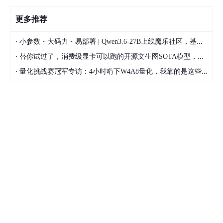
更多推荐
·
小参数・大码力・易部署 | Qwen3.6-27B上线魔乐社区，基于昇腾的部署教程来了
·
替你试过了，消费级显卡可以跑的开源文生图SOTA模型，顶级渲染、高密度文本绘图
·
量化挑战赛冠军专访：4小时啃下W4A8量化，我靠的是这些经验