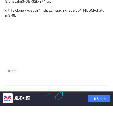
3/chatglm3-6B-32k-int4.git
git lfs clone --depth 1 https://huggingface.co/THUDM/chatgl
m3-6b
# git
魔乐社区
加入社区