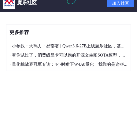
魔乐社区
加入社区
更多推荐
·
小参数・大码力・易部署 | Qwen3.6-27B上线魔乐社区，基于昇腾的部署教程来了
·
替你试过了，消费级显卡可以跑的开源文生图SOTA模型，顶级渲染、高密度文本绘图
·
量化挑战赛冠军专访：4小时啃下W4A8量化，我靠的是这些经验