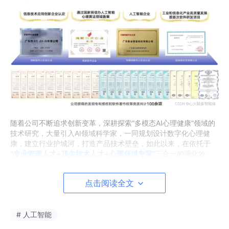
随着公司不断追求创新变革，深耕探索“多模态AI心理健康”领域的
技术研究，大量引入AI领域科学家，一同规划设计数字化心理健
康，建立行业护城河，打造产品技术壁垒，如此以来，在依托于
“专业管理人才+顶尖技术人才+心理领域专家”
三合一的强化效
应，
使
得我们的多模态AI大模型技术能够在业界保持领先地位！
点击阅读全文
匠心之作·链接生态
在当今社会压力下，心理专业从业者缺口巨大，人们普遍认为这类
# 人工智能
专业在国内不被重视，就业难，导致城市区域间专业人员分布不均