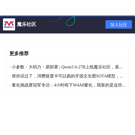
衡，且由于部分心理咨询师从业标准并不完善，出现了专业水平参
差不齐的情况，即便有了体系化的咨询师，按照过往的科技手段，
是很难精准、随时随地的预警与干预患者的心理问题。心理健康需
要持续性的调节和跟进，对话数据的分析、留存和比对也有高要
魔乐社区
加入社区
求，因此需要有一套低成本且可持续性的解决方案。
要解决这庞大的供需差距可考虑引入人工智能技术和相应的产品，
因此，数业智能基于“AI+心理健康”推出自有品牌—心大陆，
很
完
美的解决以上的问题。
更多推荐
首先，心大陆基于多模态AI的心理健康多智能体，通过对用户的多
·
小参数・大码力・易部署 | Qwen3.6-27B上线魔乐社区，基于昇腾的部署教程来了
模态信号（包含语音、文本、视觉、量表等）进行跟踪与识别，测
·
替你试过了，消费级显卡可以跑的开源文生图SOTA模型，顶级渲染、高密度文本绘图
量用户多维度情绪与心理状态，并通过自研心理垂直领域大模型进
行个性化心理疏导、训练规划与内容推荐，构建从心理评估、干
·
量化挑战赛冠军专访：4小时啃下W4A8量化，我靠的是这些经验
预、陪伴贯通心理健康服务全流程，为用户提供一个实时在线·温
情陪伴的AI专业心理咨询师；
其次，为了最大化的解决复杂需求使用场景，在该系统底层基础
上，产品应用于政府单位（G端）、企业及校园（B端）的SaaS数
字心理服务平台、AI心理疏导机器人，此外，公司
还
与通信运营
商、平安保险等行业合作针对家庭、职场、个人（C端）心理需求
所延展
出
AI家庭心理医生、AI儿童陪伴机器人、平安保险综合心理