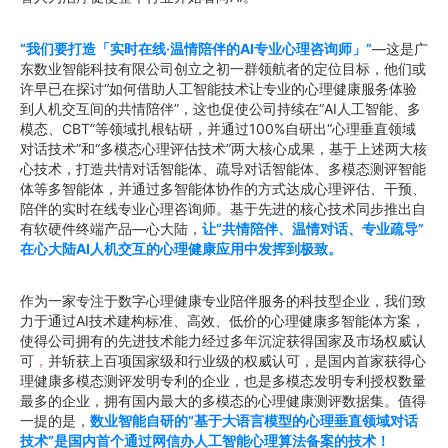
“我们要打造「实时在线·温情陪伴的AI专业心理咨询师」”
—这是广
东数业智能科技有限公司创立之初一群领航者的定位目标，他们或
许早已在探讨“如何借助人工智能技术让专业的心理健康服务体验
到人机交互间的共情陪伴”，这也促使公司持续在“AI人工智能、多
模态、CBT”等领域扎根钻研，并通过100%自研出“心理垂直领域
对话技术”和“多模态心理评估技术”两大核心成果，基于上述两大核
心技术，打造共情对话智能体、疏导对话智能体、多模态测评智能
体等多智能体，并通过多智能体协作的方式达成心理评估、干预、
陪伴的实时在线专业心理咨询师。基于先进的核心技术同步推出自
有软硬件终端产品—心大陆，
让“共情陪伴、温情对话、专业疏导”
在心大陆AI人机交互的心理健康应用中发挥到极致。
作为一家专注于数字心理健康专业陪伴服务的科技型企业，我们致
力于通过AI技术建构标准、高效、低价的心理健康多智能体方案，
使得公司拥有的先进技术能力经过多年沉淀获得国家及市场权威认
可
，
并斩获上百项国家级和行业级的权威认可，是国内首家获得心
理健康多模态测评发明专利的企业，也是多模态发明专利授权数量
最多的企业，拥有国内最大的多模态的心理健康测评数据集。值得
一提的是，
数业智能自研的“基于大语言模型的心理垂直领域对话
技术”
是
国内首个通过网信办人工智能心理算法备案的技术！