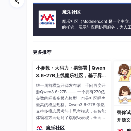
魔乐社区
魔乐社区（Modelers.cn) 是
的托管、展示与应用协同服务，为人
事会方式运作，由全产业链共同建设、
更多推荐
小参数・大码力・易部署 | Qwen
3.6-27B上线魔乐社区，基于昇腾
的部署教程来了
继一周前模型开源发布后，千问再度开
源Qwen3.6-27B —— 一个拥有270亿
参数的稠密多模态模型，也是社区呼声
最高的模型规格。Qwen3.6-27B 依然
支持多模态思考与非思考模式，在智能
替你试
体编程方面达到了旗舰级表现，全面超
开源文
越前代开源旗舰 Qwen3.5-397B-A17B
染、高
魔乐社区
（总参数397B / 激活参数17B的MoE模