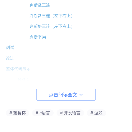
判断竖三连
判断斜三连（左下右上）
判断斜三连（左下右上）
判断平局
测试
改进
整体代码展示
text.c
game.h
点击阅读全文
game.c
# 蓝桥杯
# c语言
# 开发语言
# 游戏
整体结构组成