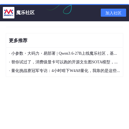
游戏代码主要由三部分组成，text.c存放主函数，game.c存放游
戏实现部分的函数，game.h声明在game.c中定义的函数。
魔乐社区
加入社区
text.c（菜单、主函数）
game.c（游戏内容）
更多推荐
game.h（声明游戏内容中所包含的函数）
·
小参数・大码力・易部署 | Qwen3.6-27B上线魔乐社区，基于昇腾的部署教程来了
大致框架
·
替你试过了，消费级显卡可以跑的开源文生图SOTA模型，顶级渲染、高密度文本绘图
·
量化挑战赛冠军专访：4小时啃下W4A8量化，我靠的是这些经验