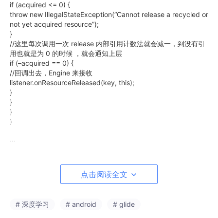
if (acquired <= 0) {
throw new IllegalStateException(“Cannot release a recycled or
not yet acquired resource”);
}
//这里每次调用一次 release 内部引用计数法就会减一，到没有引
用也就是为 0 的时候 ，就会通知上层
if (–acquired == 0) {
//回调出去，Engine 来接收
listener.onResourceReleased(key, this);
}
}
}
}
…
}
复制代码
点击阅读全文
根据注释，我们知道这里用了引用计数法，有点像 GC 回收的 引
用计数法的影子。也就是说，当完全没有使用这样图片的时候，就
会把活动资源清理掉，接着往下看，会调用 Engine 的 onResourc
# 深度学习
# android
# glide
eReleased 函数。