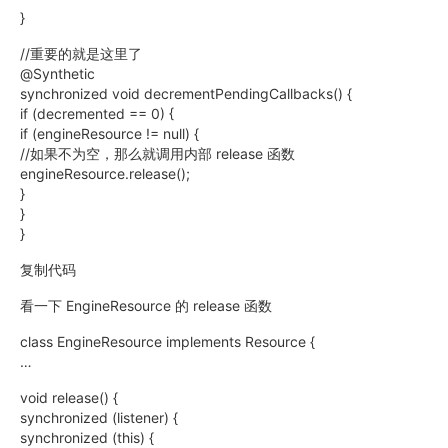
}
//重要的就是这里了
@Synthetic
synchronized void decrementPendingCallbacks() {
if (decremented == 0) {
if (engineResource != null) {
//如果不为空，那么就调用内部 release 函数
engineResource.release();
}
}
}
复制代码
看一下 EngineResource 的 release 函数
class EngineResource implements Resource {
…
void release() {
synchronized (listener) {
synchronized (this) {