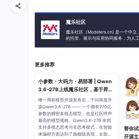
魔乐社区
魔乐社区（Modelers.cn) 是
的托管、展示与应用协同服务，为人
事会方式运作，由全产业链共同建设、
更多推荐
小参数・大码力・易部署 | Qwen
3.6-27B上线魔乐社区，基于昇腾
的部署教程来了
继一周前模型开源发布后，千问再度开
源Qwen3.6-27B —— 一个拥有270亿
参数的稠密多模态模型，也是社区呼声
最高的模型规格。Qwen3.6-27B 依然
支持多模态思考与非思考模式，在智能
替你试
体编程方面达到了旗舰级表现，全面超
开源文