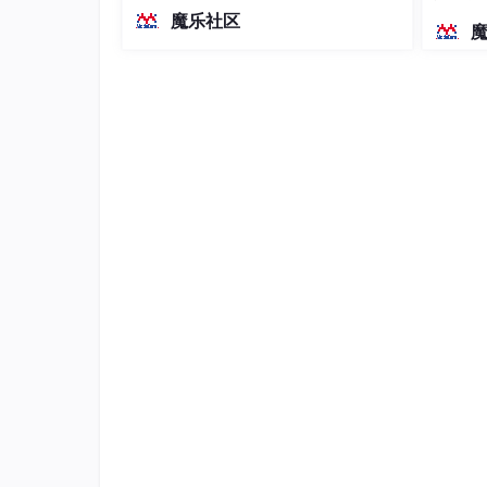
越前代开源旗舰 Qwen3.5-397B-A17B
染、高
魔乐社区
（总参数397B / 激活参数17B的MoE模
型）。作为稠密架构，它无需MoE路由
即可部署，是开发者在实用、可广泛部
署规模