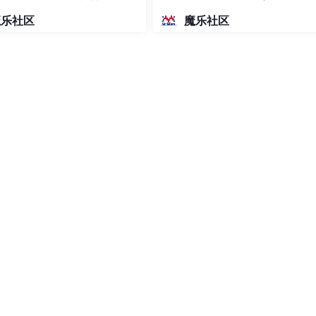
密度文本绘图
魔乐社区
魔乐社区