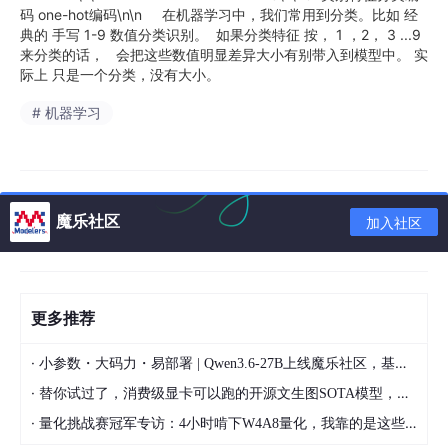
码 one-hot编码\n\n 在机器学习中，我们常用到分类。比如 经
典的 手写 1-9 数值分类识别。 如果分类特征 按， 1 ，2， 3 ...9
来分类的话， 会把这些数值明显差异大小有别带入到模型中。 实
际上 只是一个分类，没有大小。
# 机器学习
魔乐社区
加入社区
更多推荐
·
小参数・大码力・易部署 | Qwen3.6-27B上线魔乐社区，基于昇腾的部署教程来了
·
替你试过了，消费级显卡可以跑的开源文生图SOTA模型，顶级渲染、高密度文本绘图
·
量化挑战赛冠军专访：4小时啃下W4A8量化，我靠的是这些经验