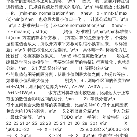
个模型的影响基本上可以忽略。 \n\n 因此，我们需要对特征值
进行缩放， 已规避数值差异带来的影响。\n\n1 特征缩放：线性归
一化 （min-max normalization)\n\n Xnew = x - min(x)/ max
(x)-min(x)\n\n 也称最大最小值归一化 。 计算公式如下。\n\n
\n\n 2 标准差归一化 ( Z-score normalization)\n\n Xnew =
x - mean(x) / std(x) [均值 标准差】\n\n\n\n\n\n标准差s
td(x) = 方差的算术平方根 。（方差计算的是数据平方， 个体数
据相差值会放大，所以开方求平方根可以缩小换算回来。 即标准
差）\n\n3 特征标准化方法选择。\n\n 具体哪一种 标准化方法
比较好，依据实际效果来。 \n\n5 特征值离散化\n\n 一般在搭
建机器学习分类模型时，需要对连续型的特征进行离散化，也就是
分箱。\n\n 5.1 无监督分箱\n\n 1) 等距分箱\n\n 特
征的取值范围等间隔分割，从最小值到最大值之间，均分N等份，
如果最小值和最大值分 别为A、B，则每个区间的长度为W
=(B-A)/N，则区间的边界为A+W，A+2W，A+3W，...，
A+(N-1)W\n\n 该方法对异常值比较敏感，比如远大于正常
范围的数值会影响区间的划分。\n\n 2）等频分箱\n\n
每个区间包含大致相等的实例数量。比如说 N=10 ,每个区间应该
包含大约10%的实例。\n\n 5.2 有监督分箱\n\n 卡方分箱
、最优分箱等。 \n\n TODO \n\n 举例： 年龄特征 （21
22 23 21 24 25 22 23 25 24 21 26 28 30）\n\n X
\u003C=22 ==> X = 1\n\n 22 \u003C X \u003C=24
==> X =2\n\n X > 24 ==> X =3\n\n6 类别特征分类编