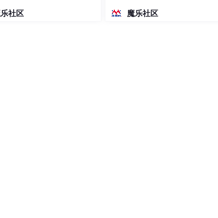
密度文本绘图
魔乐社区
魔乐社区