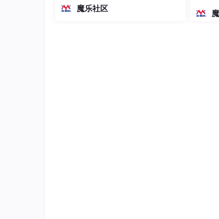
越前代开源旗舰 Qwen3.5-397B-A17B
染、高
魔乐社区
（总参数397B / 激活参数17B的MoE模
型）。作为稠密架构，它无需MoE路由
即可部署，是开发者在实用、可广泛部
署规模