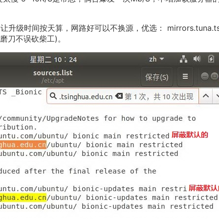
st (目的：别让升级时间按天算，网路好可以不换源，优选： mirrors.tuna.ts
说的好：磨刀不误砍柴工)。