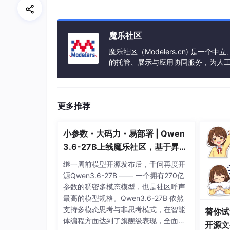
魔乐社区
魔乐社区（Modelers.cn) 是
的托管、展示与应用协同服务，为人
事会方式运作，由全产业链共同建设、
更多推荐
小参数・大码力・易部署 | Qwen
3.6-27B上线魔乐社区，基于昇腾
的部署教程来了
继一周前模型开源发布后，千问再度开
源Qwen3.6-27B —— 一个拥有270亿
参数的稠密多模态模型，也是社区呼声
最高的模型规格。Qwen3.6-27B 依然
支持多模态思考与非思考模式，在智能
替你试
体编程方面达到了旗舰级表现，全面超
开源文