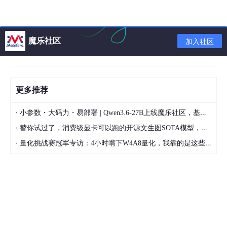
适配多语言教学场景。
3. 科研价值：推动AGI技术边界
魔乐社区
加入社区
DeepSeek开源的
MoE-X
框架，首次实现了千亿参数模型在消费
级GPU集群上的高效训练，为学术界提供了低成本探索AGI的可能
性。
更多推荐
三、DeepSeek的行业意义：重构AI竞争格局
·
小参数・大码力・易部署 | Qwen3.6-27B上线魔乐社区，基于昇腾的部署教程来了
在ChatGPT、Claude等海外巨头主导的AI市场中，DeepSeek的
·
替你试过了，消费级显卡可以跑的开源文生图SOTA模型，顶级渲染、高密度文本绘图
崛起具有战略意义：
·
量化挑战赛冠军专访：4小时啃下W4A8量化，我靠的是这些经验
中文语义理解的突破
通过
超大规模中文语料预训练
（覆盖学术文献、社交
媒体、方言语料），在中文复杂语义（如古文翻译、
网络梗解析）任务中准确率较GPT-4提升15%。
垂直场景的深度优化