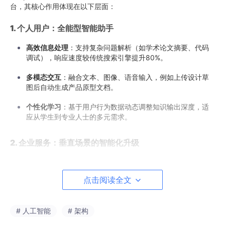
台，其核心作用体现在以下层面：
1. 个人用户：全能型智能助手
高效信息处理
：支持复杂问题解析（如学术论文摘要、代码
调试），响应速度较传统搜索引擎提升80%。
多模态交互
：融合文本、图像、语音输入，例如上传设计草
图后自动生成产品原型文档。
个性化学习
：基于用户行为数据动态调整知识输出深度，适
应从学生到专业人士的多元需求。
2. 企业服务：垂直场景的智能化升级
金融领域
：通过非结构化数据（财报、新闻）的实时分析，
生成投资风险评估报告。
点击阅读全文
医疗领域
：辅助医生进行病历语义分析，快速关联病理数据
库，提出诊断建议。
# 人工智能
# 架构
教育领域
：基于学生答题数据生成个性化学习路径，并自动