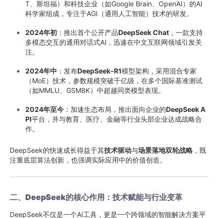
T、斯坦福）和科技企业（如Google Brain、OpenAI）的AI
科学家组成，专注于AGI（通用人工智能）技术的研发。
2024年初
：推出首个公开产品
DeepSeek Chat
，一款支持
多模态交互的通用对话式AI，迅速在中文互联网领域引发关
注。
2024年中
：发布
DeepSeek-R1
模型架构，采用混合专家
（MoE）技术，参数规模突破千亿级，在多个国际基准测试
（如MMLU、GSM8K）中超越同类模型表现。
2024年至今
：加速生态布局，推出面向企业的
DeepSeek A
PI
平台，并与教育、医疗、金融等行业头部企业达成战略合
作。
DeepSeek的快速成长得益于其
技术驱动
与
场景落地双轮战略
，既
注重底层算法创新，也强调实际应用中的价值创造。
二、DeepSeek的核心作用：技术赋能与行业变革
DeepSeek不仅是一个AI工具，更是一个跨领域的智能解决方案平