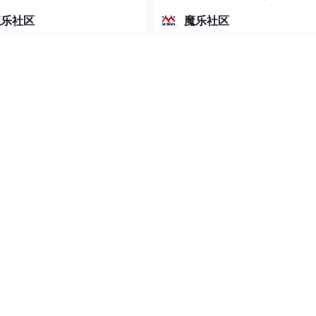
密度文本绘图
魔乐社区
魔乐社区
一尺度的形式，使得不同特征之间的数值范围相似或相同，使得
同时可以将所有特征的尺度统一到一个范围内，避免特征之间不
s / 
255
.
0
, test_images / 
255
.
0
, 
(50000, 1)
, 
(10000, 1)
)

片，测试集有
10000
张
32
x
32
像素的
3
通道图片

，这是因为上周灰度图片是单通道，这周彩色图片是
3