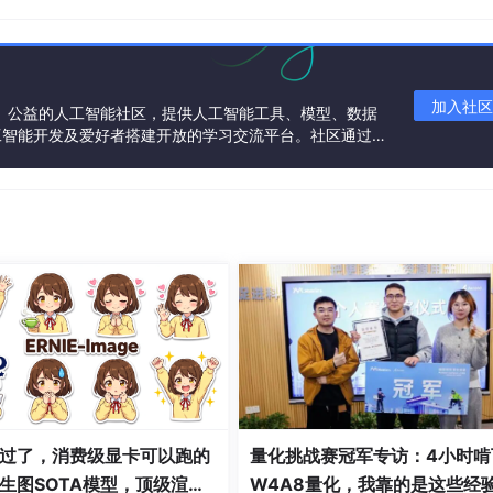
序前无论是选择pytorch还是tensorflow都应该配置好gpu
加入社区
一个中立、公益的人工智能社区，提供人工智能工具、模型、数据
工智能开发及爱好者搭建开放的学习交流平台。社区通过理
共同运营、共同享有，推动国产AI生态繁荣发展。
ages)、训练集标签(train_labels)、测试集图片(test_image
数据集是著名的公开数据集，我们可以直接用代码进行下载调用
过了，消费级显卡可以跑的
量化挑战赛冠军专访：4小时啃
生图SOTA模型，顶级渲
W4A8量化，我靠的是这些经
对于彩色图片来说，每个像素最大值是255，每个像素最小值是0