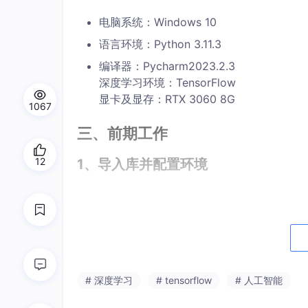
电脑系统：Windows 10
语言环境：Python 3.11.3
编译器：Pycharm2023.2.3
深度学习环境：TensorFlow
显卡及显存：RTX 3060 8G
1067
三、前期工作
12
1、导入库并配置环境
import tensorflow as tf

gpus = tf
.config
.list_physical_devices
(
if
 gpus:

    gpu0 = gpus
[0]
 #如果有多个GPU，仅使用
# 深度学习
# tensorflow
# 人工智能
    tf
.config
.experimental
.set_memory_g
    tf
.config
.set_visible_devices
(
[gpu0