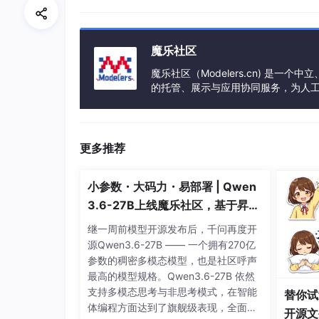
这一步与pytorch第一步类似，我们在写神经网络程
魔乐社区
（如果有gpu的话）
魔乐社区（Modelers.cn) 是
2、 导入数据
的托管、展示与应用协同服务，为人
事会方式运作，由全产业链共同建设、
导入cifar10数据，依次分别为训练集图片(train_im
测试集标签(test_labels)，cifar10
更多推荐
from
 tensorflow.keras 
import
小参数・大码力・易部署 | Qwen
import
 matplotlib.pyplot 
as
 plt

3.6-27B上线魔乐社区，基于昇腾
的部署教程来了
继一周前模型开源发布后，千问再度开
源Qwen3.6-27B —— 一个拥有270亿
3、归一化
参数的稠密多模态模型，也是社区呼声
最高的模型规格。Qwen3.6-27B 依然
支持多模态思考与非思考模式，在智能
替你试
Q：什么是归一化？如何归一化？
体编程方面达到了旗舰级表现，全面超
开源文
A：将像素的值标准化至0到1的区间内。(