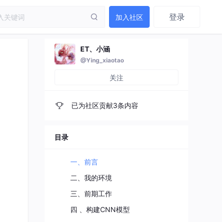
登录
加入社区
ET、小涵
@Ying_xiaotao
关注
已为社区贡献3条内容
目录
一、前言
二、我的环境
三、前期工作
四 、构建CNN模型