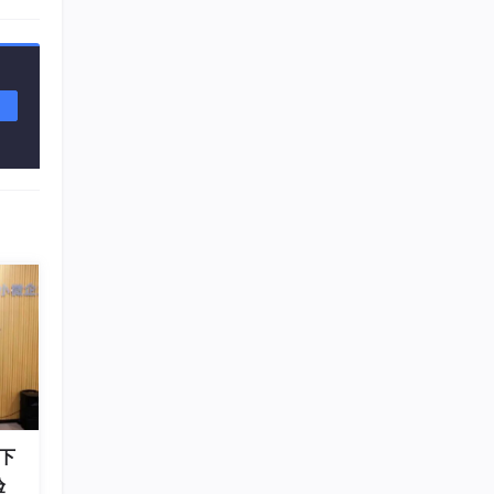
环境
s)、
下
验
，也