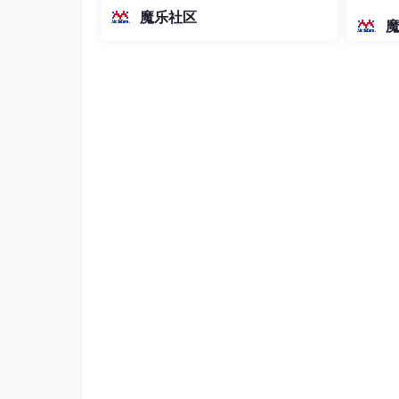
越前代开源旗舰 Qwen3.5-397B-A17B
染、高
魔乐社区
就是直接除以255就可以完成归一化。)
（总参数397B / 激活参数17B的MoE模
Q：为什么要归一化
型）。作为稠密架构，它无需MoE路由
A：我们归一化的目的将数据转换成具有统
即可部署，是开发者在实用、可广泛部
更容易学习到合适的权重，提高模型性能，
署规模
理的权重分配。
train_images
, test_images = train_image
# 查看数据维数信息
train_images
输出：
((50000, 32, 32, 3)
, 
(10000, 32, 32, 3)
这表明我们训练集有
50000
张
32
x
32
像素
3
通道的图
虽然归一化的方法一样，但输出的结果与上周不同