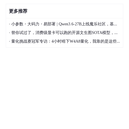
更多推荐
·
小参数・大码力・易部署 | Qwen3.6-27B上线魔乐社区，基于昇腾的部署教程来了
·
替你试过了，消费级显卡可以跑的开源文生图SOTA模型，顶级渲染、高密度文本绘图
·
量化挑战赛冠军专访：4小时啃下W4A8量化，我靠的是这些经验