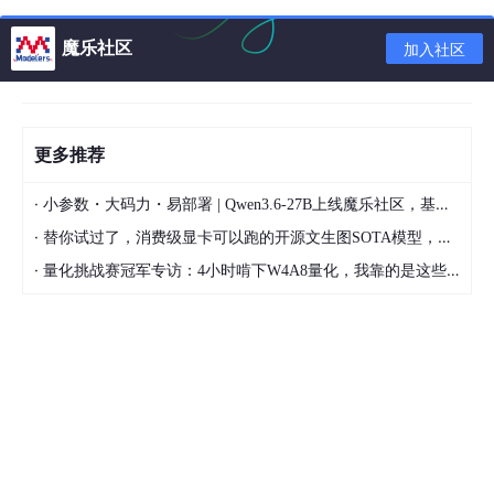
魔乐社区
加入社区
时间列分割
import
 pandas 
as
 pd

更多推荐
# 读取原始Excel文件
df = pd.read_excel(
'D:/MecLearning/合并后的数据.xlsx
·
小参数・大码力・易部署 | Qwen3.6-27B上线魔乐社区，基于昇腾的部署教程来了
·
替你试过了，消费级显卡可以跑的开源文生图SOTA模型，顶级渲染、高密度文本绘图
# 将opetime列分割成年月日和时间两列
·
df[
'Date'
] = df[
'opetime'
].
str
.split().
str
[
0
]  
# 
量化挑战赛冠军专访：4小时啃下W4A8量化，我靠的是这些经验
df[
'Time'
] = df[
'opetime'
].
str
.split().
str
[
1
]  
# 
# 将修改后的DataFrame保存到原始文件中
df.to_excel(
'D:/MecLearning/合并后的数据.xlsx'
, inde
print
(
"修改后的Date和Time列已保存到原始文件中"
)