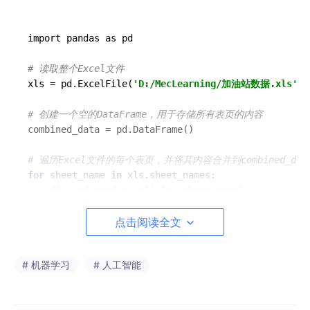
import pandas as pd

# 读取整个Excel文件
xls = pd.ExcelFile(
'D:/MecLearning/加油站数据.xls'
)

# 创建一个空的DataFrame，用于存储所有表页的内容
combined_data = pd.DataFrame()

# 遍历Excel文件的每个表页，并将其内容合并到combined_dat
for
 sheet_name 
in
 xls.sheet_names:

    df = pd.read_excel(xls, sheet_name)

    combined_data = pd.concat([combined_data, df], 
点击阅读全文
# 将合并后的数据写入一个新的Excel文件
combined_data.to_excel(
'D:/MecLearning/合并后的数据.x
# 机器学习
# 人工智能
print
(
"数据已整合并写入新的Excel文件 '合并后的数据.xlsx