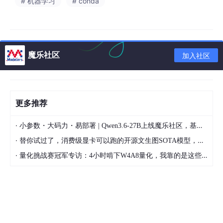
# 机器学习
# conda
魔乐社区
加入社区
Anaconda
的安装分两种情况：
情况一：电脑现在没有装python或者现在装的可以卸载掉（装
An
aconda
时先卸python）
更多推荐
情况二： 电脑目前装了python，但想保留它 (比较复杂，请参考
·
网上其他教程 !)
小参数・大码力・易部署 | Qwen3.6-27B上线魔乐社区，基于昇腾的部署教程来了
·
替你试过了，消费级显卡可以跑的开源文生图SOTA模型，顶级渲染、高密度文本绘图
彻底卸载python
首先利用 电脑管家自带的卸载工具 将python卸载，并且手动删除
·
量化挑战赛冠军专访：4小时啃下W4A8量化，我靠的是这些经验
安装目录中的文件（这部分十分简单就不详细介绍了），接下来删
除环境变量：
第一步：
计算机（右键）→属性→高级系统设置→（点击）环境变量）