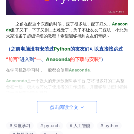
之前在配这个东西的时候，踩了很多坑，配了好久，
Anacon
da
删了又下，下了又删...太难受了，为了不让友友们踩坑，小北为
大家准备了超级详细的教程！希望能够得到友友们青睐~
（之前电脑没有安装过
Python
的友友们可以直接接跳过
“前言”
进入到
“一
、
Anaconda
的下载与安装”
）
在学习机器学习时，一般都会使用
Anaconda
。
Anaconda
是一个强大的开源数据科学平台,它将很多好的工具整
合在一起，极大地简化了使用者的工作流程，并能够帮助使用者解
决一系列数据科学难题。
有小伙伴纠结先安装python还是安装
Anaconda
，这边的建议是
点击阅读全文
装
Anaconda
，就不需要单独装python了，因为
Anaconda
自带p
ython，且安装了
Anaconda
之后，默认python版本是
Anaconda
自带的python版本。
# 深度学习
# pytorch
# 人工智能
# python