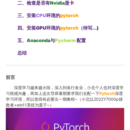
二、检查是否有
Nvidia
显卡
三、安装
CPU
环境的
pytorch
四、安装GPU环境的
pytorch
（待写...)
五、
Anaconda
与
Pycharm
配置
总结
前言
深度学习越来越火啦，深入到各行各业，小北个人也对深度学
习很感兴趣，再加上这次导师暑期要求我们去配一下
Pytorch
深度
学习环境，所以觉得有必要出一期教程~（小北以2022Y7000p拯
救者+win11系统为栗子~）