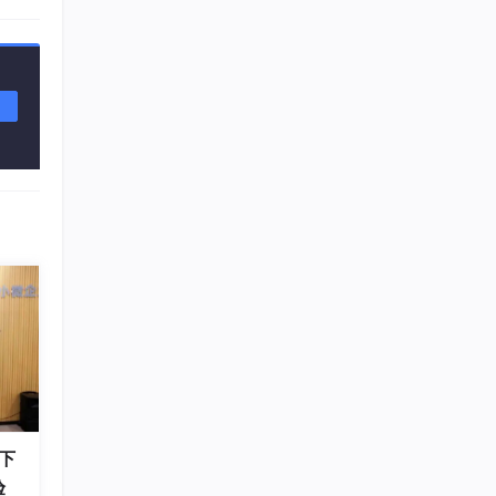
tho
下
验