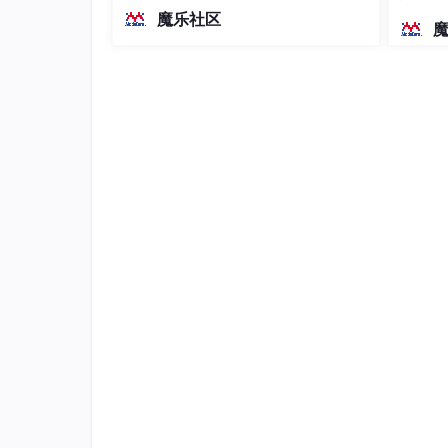
越前代开源旗舰 Qwen3.5-397B-A17B
染、高
魔乐社区
3.获取讯飞的星火API模块，可
（总参数397B / 激活参数17B的MoE模
型）。作为稠密架构，它无需MoE路由
星火认知大模型Web文档 | 讯飞开放平台文档
即可部署，是开发者在实用、可广泛部
署规模
我这里直接展示其内容：
import
 _thread 
as
import
import
import
import
import
from
 urllib.parse 
import
import
from
 datetime 
import
from
 time 
import
from
 urllib.parse 
import
from
 wsgiref.handlers 
import
 format_date