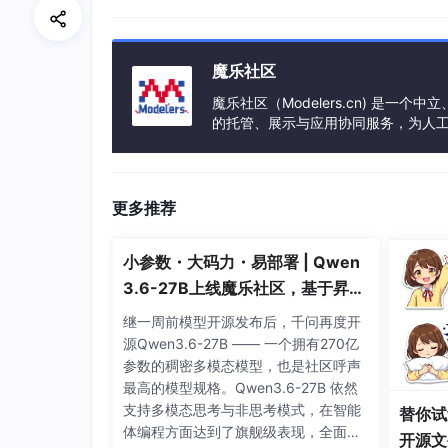
注意：Virtualenv是一个专门管理Pyth
魔乐社区
--python=python3.8 是指定Pyth
n版本的同学使用。
魔乐社区（Modelers.cn) 是
的托管、展示与应用协同服务，为人
venv 是在当前文件夹再创建一个名为“venv
事会方式运作，由全产业链共同建设、
然后就创建好了专门的干净的虚拟环境了
更多推荐
注意：用Web的方式接入API还需要安装这个第
pip install websocket-client
小参数・大码力・易部署 | Qwen
3.6-27B上线魔乐社区，基于昇腾
的部署教程来了
继一周前模型开源发布后，千问再度开
源Qwen3.6-27B —— 一个拥有270亿
参数的稠密多模态模型，也是社区呼声
最高的模型规格。Qwen3.6-27B 依然
支持多模态思考与非思考模式，在智能
替你试
体编程方面达到了旗舰级表现，全面超
开源文