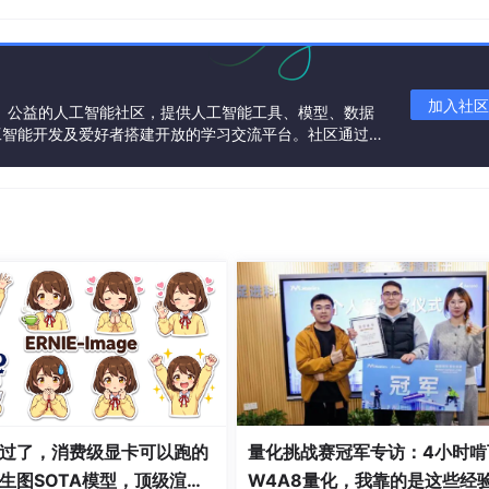
on虚拟环境的第三方库，没有安装这个库的同学需要先自行安装。
on的版本，可以不指定，用默认版本就可以了，这条命令适用于安装了多个Py
加入社区
一个中立、公益的人工智能社区，提供人工智能工具、模型、数据
工智能开发及爱好者搭建开放的学习交流平台。社区通过理
”的文件夹，把虚拟环境放入该文件中。
共同运营、共同享有，推动国产AI生态繁荣发展。
三方库：
过了，消费级显卡可以跑的
量化挑战赛冠军专访：4小时啃
生图SOTA模型，顶级渲
W4A8量化，我靠的是这些经