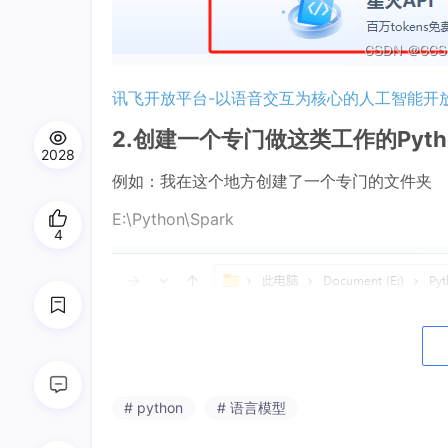
讯飞开放平台-以语音交互为核心的人工智能开
2.创建一个专门做这类工作的Pyt
2028
例如：我在这个地方创建了一个专门的文件夹
E:\Python\Spark
4
在文件夹地址栏输入cmd，进入命令行
在命令行输入：
# python
# 语言模型
Virtualenv --python=python3.8 venv