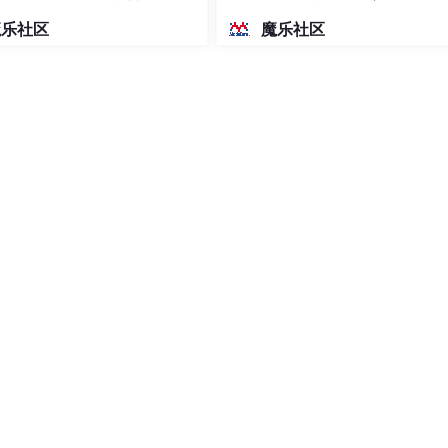
密度文本绘图
以直接从讯飞星火官网下载
魔乐社区
魔乐社区
中心
_time
