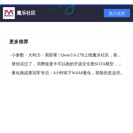
A sigmoid
B Tanh
魔乐社区
C ReLU
加入社区
D If（x> 5,1,0）
正确答案是：C， 您的选择是：D
解析：ReLU在0到无限的范围内提供连续输出。但是在输出层中，
更多推荐
我们需要一个有限范围的值。所以选项C是正确的。
4. 在神经网络中，每个参数可以有不同的学习率。这句话
·
小参数・大码力・易部署 | Qwen3.6-27B上线魔乐社区，基于昇腾的部署教程来了
·
是对还是错
替你试过了，消费级显卡可以跑的开源文生图SOTA模型，顶级渲染、高密度文本绘图
·
量化挑战赛冠军专访：4小时啃下W4A8量化，我靠的是这些经验
A 对
B 错
正确答案是：A， 您的选择是：A
解析：是的，我们可以定义每个参数的学习率，并且它可以与其他
参数不同。
5. 红色曲线表示关于深度学习算法中每个时期的训练精
度。绿色和蓝色曲线都表示验证的准确性。 哪条曲线表示