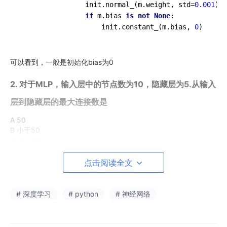
                init.normal_(m.weight, std=
0.001
)

if
 m.bias 
is
not
None
:

                    init.constant_(m.bias, 
0
可以看到，一般是初始化bias为0
2. 对于MLP，输入层中的节点数为10，隐藏层为5.从输入
层到隐藏层的最大连接数是
A 50
B 小于50
C 超过50
D 这是一个任意值
点击阅读全文
正确答案是：A， 您的选择是：A
解析：由于
MLP是完全连通的有向图
，因此连接数是输入层和隐藏
层中节点数的乘积。
# 深度学习
# python
# 神经网络
3. 在输出层不能使用以下哪种激活函数来分类图像？