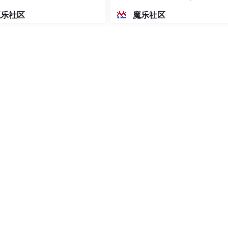
密度文本绘图
魔乐社区
魔乐社区
的资源直接返回给用户（步骤8），此时请求结束。
源已经失效，则节点将会向源站发起对该资源的请求。获取源站
缓存到CDN节点并返回给用户（步骤8），此时请求结束。配置
。
计费：
值计费这两种计费模式，默认采用按流量计费模式。详细信息，
TPS请求数、静态QUIC请求数、实时日志推送数量等。详细信
。