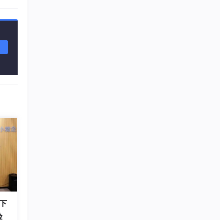
求域名
果没
om
阿里云
下
验