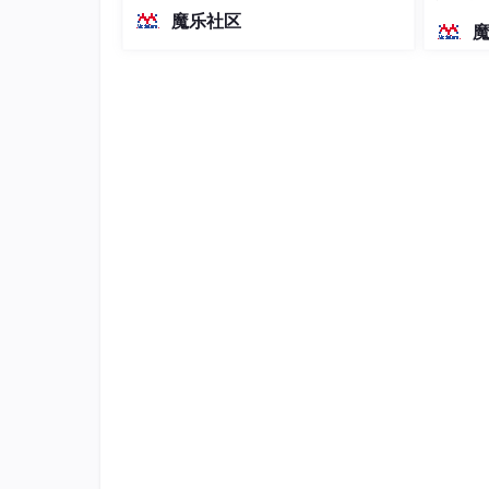
越前代开源旗舰 Qwen3.5-397B-A17B
染、高
魔乐社区
（总参数397B / 激活参数17B的MoE模
如果该最佳节点已缓存该资源，则会将请求
型）。作为稠密架构，它无需MoE路由
如果该最佳节点未缓存该资源或者缓存的资
即可部署，是开发者在实用、可广泛部
后结合用户自定义配置的缓存策略，将资源
署规模
策略的操作方法，请参见
配置缓存过期时间
CDN计费
CDN的计费方式分为基础服务计费和增值服务
基础服务计费：包括按流量计费和按带宽峰
见
基础服务计费
。
增值服务计费：增值服务计费项包括静态HT
请参见
增值服务计费
。
以常用的按流量计费的官网报价：
说明
以下仅为示例，实际价格以
官网报价
为准