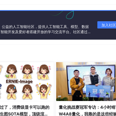
指定资源发起请求时，首先向Local DNS（本地DNS）发起请
加入社区
一个中立、公益的人工智能社区，提供人工智能工具、模型、数据
工智能开发及爱好者搭建开放的学习交流平台。社区通过理
共同运营、共同享有，推动国产AI生态繁荣发展。
undoc
.com
的IP地址记录。如果有，则直接返回给终端用户；如
iyundoc
.com
的解析记录。
om
后，返回域名的CNAME
www
.aliyundoc
.com
.example
.c
统请求域名
www
.aliyundoc
.com
.example
.com
的解析记录，
IP地址。
度系统返回的最佳节点IP地址。
户，用户获取到最佳节点IP地址。
过了，消费级显卡可以跑的
量化挑战赛冠军专访：4小时啃
问请求。
生图SOTA模型，顶级渲
W4A8量化，我靠的是这些经