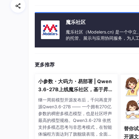
魔乐社区
当终端用户向
www
.aliyundoc
.com
下的
魔乐社区（Modelers.cn) 是
www
.aliyundoc
.com
对应的IP。
的托管、展示与应用协同服务，为人
事会方式运作，由全产业链共同建设、
Local DNS检查缓存中是否有
www
.aliy
有，则向网站授权DNS请求域名
www
.al
更多推荐
当网站授权DNS解析
www
.aliyundoc
.c
。
小参数・大码力・易部署 | Qwen
3.6-27B上线魔乐社区，基于昇腾
Local DNS向阿里云CDN的DNS调度系
CDN的DNS调度系统将为其分配最佳节点
的部署教程来了
继一周前模型开源发布后，千问再度开
源Qwen3.6-27B —— 一个拥有270亿
Local DNS获取阿里云CDN的DNS调
参数的稠密多模态模型，也是社区呼声
最高的模型规格。Qwen3.6-27B 依然
Local DNS将最佳节点IP地址返回给用
支持多模态思考与非思考模式，在智能
替你试
用户向最佳节点IP地址发起对该资源的访
体编程方面达到了旗舰级表现，全面超
开源文