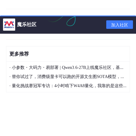
魔乐社区
加入社区
--- target/linux/imx6ul/config-4.1    (revision 804
+++ target/linux/imx6ul/config-4.1    (working copy
@@ -386,10 +386,12 @@

 # CONFIG_COMPILE_TEST is 
not
set
更多推荐
CONFIG_CONFIGFS_FS
=y

 # CONFIG_CONNECTOR is 
not
set
+
CONFIG_CONSOLE_POLL
=y

·
小参数・大码力・易部署 | Qwen3.6-27B上线魔乐社区，基于昇腾的部署教程来了
CONFIG_CONSOLE_TRANSLATIONS
=y

·
替你试过了，消费级显卡可以跑的开源文生图SOTA模型，顶级渲染、高密度文本绘图
 # CONFIG_CORDIC is 
not
set
·
量化挑战赛冠军专访：4小时啃下W4A8量化，我靠的是这些经验
CONFIG_COREDUMP
=y

 # CONFIG_CORESIGHT is 
not
set
+# CONFIG_CORE_DUMP_DEFAULT_ELF_HEADERS is 
not
set
 # CONFIG_CPUFREQ_DT is 
not
set
CONFIG_CPU_32v6K
=y

CONFIG_CPU_32v7
=y

@@ -550,7 +552,10 @@

 # CONFIG_DEBUG_FS is 
not
set