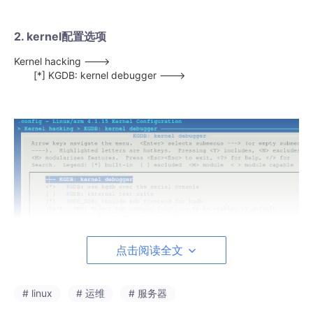
2. kernel配置选项
Kernel hacking --->
[*] KGDB: kernel debugger --->
点击阅读全文
如果想用kdb 则选上“KGDB_KDB: include kdb frontend for
kgdb”， 但触发kgdb是会先进入kdb模式， 也配置文件多出以下
几个选项(注意红色)：
# linux
# 运维
# 服务器