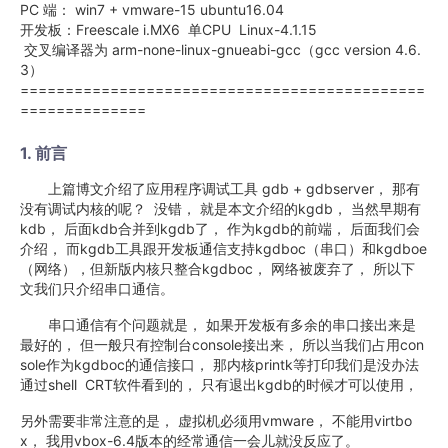
PC 端： win7 + vmware-15 ubuntu16.04
开发板：Freescale i.MX6 单CPU Linux-4.1.15
交叉编译器为 arm-none-linux-gnueabi-gcc（gcc version 4.6.
3）
=============================================
==============
1. 前言
上篇博文介绍了应用程序调试工具 gdb + gdbserver， 那有
没有调试内核的呢？ 没错， 就是本文介绍的kgdb， 当然早期有
kdb， 后面kdb合并到kgdb了， 作为kgdb的前端， 后面我们会
介绍， 而kgdb工具跟开发板通信支持kgdboc（串口）和kgdboe
（网络），但新版内核只整合kgdboc， 网络被废弃了， 所以下
文我们只介绍串口通信。
串口通信有个问题就是， 如果开发板有多余的串口接出来是
最好的， 但一般只有控制台console接出来， 所以当我们占用con
sole作为kgdboc的通信接口， 那内核printk等打印我们是没办法
通过shell CRT软件看到的， 只有退出kgdb的时候才可以使用，
另外需要非常注意的是， 虚拟机必须用vmware， 不能用virtbo
x， 我用vbox-6.4版本的经常通信一会儿就没反应了。