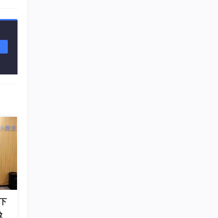
th by
长)。
to in
locit
下
验