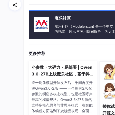
实际上，大多数物联网设备都可以生成各种各样
According to a study carried out by
Global 
魔乐社区
2023 (in constantly rise compared to the pr
魔乐社区（Modelers.cn) 是
根据
Global Data
进行的一项研究，到2023年
的托管、展示与应用协同服务，为人
事会方式运作，由全产业链共同建设、
These projections are confirmed by the incr
vest in IoT cloud platforms.
更多推荐
谷歌和微软等公司对投资物联网云平台的兴趣日
物联网设备如何工作？
(
How do I
小参数・大码力・易部署 | Qwen
3.6-27B上线魔乐社区，基于昇腾
An IoT system is compromised of four main
的部署教程来了
继一周前模型开源发布后，千问再度开
物联网系统包含四个主要组件：
源Qwen3.6-27B —— 一个拥有270亿
参数的稠密多模态模型，也是社区呼声
Sensors:
enables the devices to collec
最高的模型规格。Qwen3.6-27B 依然
y, GPS coordinates, temperature, etc...)
支持多模态思考与非思考模式，在智能
替你试
体编程方面达到了旗舰级表现，全面超
传感器：
使设备能够从设备周围的环境中收
开源文