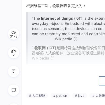
根据维基百科，物联网设备定义为：
"The
Internet of things
(
IoT
) is the exte
everyday objects. Embedded with electron
(such as sensors), these devices can com
can be remotely 
3173
– Wikipedia [1]
“
物联网
(IOT)
是因特网连接到物理设备和日
器)的嵌入式的延伸，这些设备可以通过因特
2
Wikipedia [1]
One of the most interesting characteristics 
data. This can be particularly used in applic
物联网设备最有趣的特征之一是它们能够产生大
Most of IoT devices can produce in fact a gr
# 人工智能
# python
# java
# 大数
tificial Intelligence.