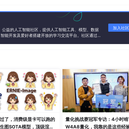
的时间序列数据，这在人工智能方面引起了极大的兴趣。
Data
, the IoT market is projected to reach $318bn new wor
evious years).
加入社区
一个中立、公益的人工智能社区，提供人工智能工具、模型、数据
，物联网市场预计将达到3180亿美元的新价值(与往年相比不断增
工智能开发及爱好者搭建开放的学习交流平台。社区通过理
共同运营、共同享有，推动国产AI生态繁荣发展。
eased interest of companies such as Google and Microsoft 
益浓厚，证实了这些预测。
oT devices work?
)
 components:
t data from the environment surrounding the device (eg. ve
.
过了，消费级显卡可以跑的
量化挑战赛冠军专访：4小时啃
集数据(例如，速度，GPS坐标，温度等)。
生图SOTA模型，顶级渲
W4A8量化，我靠的是这些经