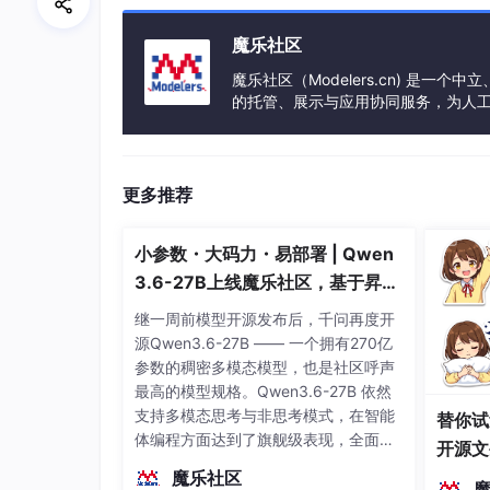
魔乐社区
魔乐社区（Modelers.cn) 是
的托管、展示与应用协同服务，为人
事会方式运作，由全产业链共同建设、
更多推荐
小参数・大码力・易部署 | Qwen
3.6-27B上线魔乐社区，基于昇腾
的部署教程来了
继一周前模型开源发布后，千问再度开
源Qwen3.6-27B —— 一个拥有270亿
参数的稠密多模态模型，也是社区呼声
最高的模型规格。Qwen3.6-27B 依然
支持多模态思考与非思考模式，在智能
替你试
体编程方面达到了旗舰级表现，全面超
开源文
越前代开源旗舰 Qwen3.5-397B-A17B
染、高
魔乐社区
（总参数397B / 激活参数17B的MoE模