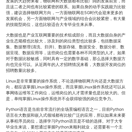
发展的大趋势来看，物联网和大数据都有比较广阔的发展前景，而
且这二者之间也有比较紧密的联系。如果自身的动手实践能力比较
强，建议选择物联网方向，一方面物联网在5G时代会迎来更多的
发展机会，另一方面物联网与产业领域的结合会比较紧密，有大量
的技能型岗位，这也比较适合大专毕业生来从事。
大数据也是产业互联网重要的技术组成部分，而且大数据自身的产
业生态规模也比较大，涉及到的岗位类型也比较多，包括数据采
集、数据整理(清洗、归并)、数据存储、数据安全、数据分析、数
据呈现、数据应用等，这些岗位也需要各种不同类型的人才。如果
对于数据比较敏感，同时具有一定的数学基础，那么选择大数据方
向也完全可以。从近两年的人才招聘情况来看，大数据开发岗位的
招聘数量比较多。
Linux是非常重要的操作系统，不论选择物联网方向还是大数据方
向，都应该掌握Linux操作系统，而且掌握Linux操作系统还可以从
事网络运维等工作岗位，运维岗位的人才需求量也是比较大的。但
是，单纯掌握Linux操作系统并不会获得较强的岗位竞争力。
Python语言是当前非常流行的全场景编程语言之一，目前Python
语言在大数据和嵌入式领域都有比较广泛的应用，所以如果未来要
从事程序员岗位，选择学习Python语言是不错的选择。对于大专
毕业生来说，要想通过掌握Python来顺利就业，还需要有一个主