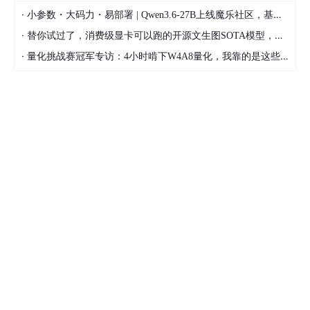
·
小参数・大码力・易部署 | Qwen3.6-27B上线魔乐社区，基于昇腾的部署教程来了
·
替你试过了，消费级显卡可以跑的开源文生图SOTA模型，顶级渲染、高密度文本绘图
·
量化挑战赛冠军专访：4小时啃下W4A8量化，我靠的是这些经验